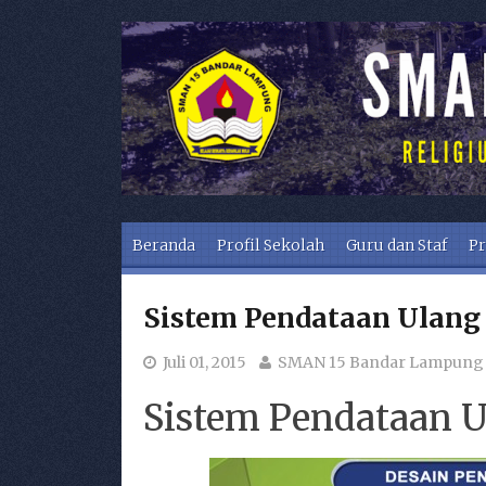
Skip to content
Beranda
Profil Sekolah
Guru dan Staf
Pr
Sistem Pendataan Ulang
Juli 01, 2015
SMAN 15 Bandar Lampung
Sistem Pendataan U