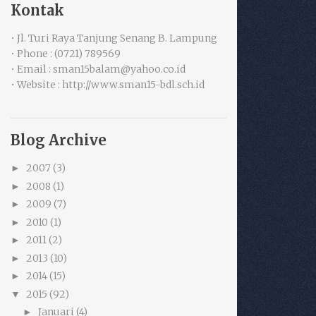
Kontak
• Jl. Turi Raya Tanjung Senang B. Lampung
• Phone : (0721) 789569
• Email : sman15balam@yahoo.co.id
• Website : http://www.sman15-bdl.sch.id
Blog Archive
2007
(3)
►
2008
(1)
►
2009
(7)
►
2010
(1)
►
2011
(2)
►
2013
(10)
►
2014
(15)
►
2015
(92)
▼
Januari
(4)
►