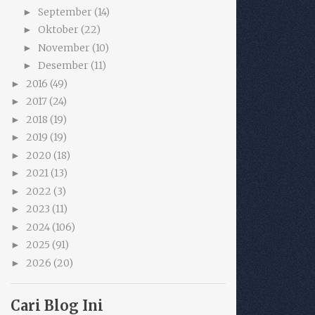
September
(14)
►
Oktober
(22)
►
November
(10)
►
Desember
(11)
►
2016
(49)
►
2017
(24)
►
2018
(19)
►
2019
(19)
►
2020
(18)
►
2021
(13)
►
2022
(3)
►
2023
(11)
►
2024
(106)
►
2025
(91)
►
2026
(20)
►
Cari Blog Ini