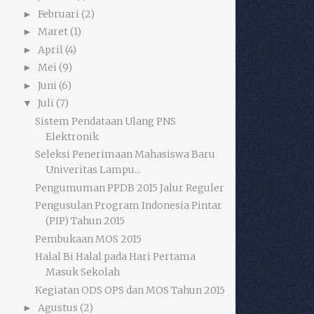
Februari
(2)
►
Maret
(1)
►
April
(4)
►
Mei
(9)
►
Juni
(6)
►
Juli
(7)
▼
Sistem Pendataan Ulang PNS
Elektronik
Seleksi Penerimaan Mahasiswa Baru
Univeritas Lampu...
Pengumuman PPDB 2015 Jalur Reguler
Pengusulan Program Indonesia Pintar
(PIP) Tahun 2015
Pembukaan MOS 2015
Halal Bi Halal pada Hari Pertama
Masuk Sekolah
Kegiatan ODS OPS dan MOS Tahun 2015
Agustus
(2)
►