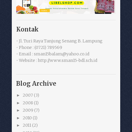
Kontak
• Jl. Turi Raya Tanjung Senang B. Lampung
• Phone : (0721) 789569
• Email : sman15balam@yahoo.co.id
• Website : http://www.sman15-bdl.sch.id
Blog Archive
2007
(3)
►
2008
(1)
►
2009
(7)
►
2010
(1)
►
2011
(2)
►