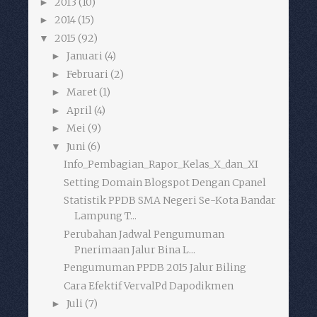
2013
(10)
►
2014
(15)
►
2015
(92)
▼
Januari
(4)
►
Februari
(2)
►
Maret
(1)
►
April
(4)
►
Mei
(9)
►
Juni
(6)
▼
Info_Pembagian_Rapor_Kelas_X_dan_XI
Setting Domain Blogspot Dengan Cpanel
Statistik PPDB SMA Negeri Se-Kota Bandar
Lampung T...
Perubahan Jadwal Pengumuman
Pnerimaan Jalur Bina L...
Pengumuman PPDB 2015 Jalur Biling
Cara Efektif VervalPd Dapodikmen
Juli
(7)
►