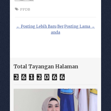
PPDB
← Posting Lebih Baru
Ber
Posting Lama →
anda
Total Tayangan Halaman
2
6
1
2
0
6
6