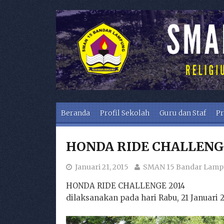
Skip to content
Beranda
Profil Sekolah
Guru dan Staf
Pr
HONDA RIDE CHALLENGE
Januari 21, 2015
SMAN 15 Bandar Lam
HONDA RIDE CHALLENGE 2014
dilaksanakan pada hari Rabu, 21 Januari 