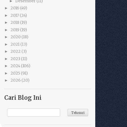
Desember
(11)
►
2016
(49)
►
2017
(24)
►
2018
(19)
►
2019
(19)
►
2020
(18)
►
2021
(13)
►
2022
(3)
►
2023
(11)
►
2024
(106)
►
2025
(91)
►
2026
(20)
►
Cari Blog Ini