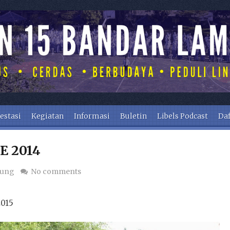
estasi
Kegiatan
Informasi
Buletin
Libels Podcast
Daf
 2014
pung
No comments
2015