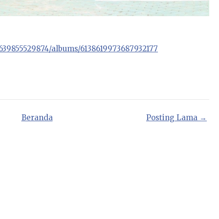
6639855529874/albums/6138619973687932177
Beranda
Posting Lama →