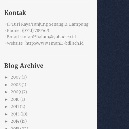
Kontak
• Jl. Turi Raya Tanjung Senang B. Lampung
• Phone : (0721) 789569
• Email : sman15balam@yahoo.co.id
• Website : http://www.sman15-bdl.sch.id
Blog Archive
2007
(3)
►
2008
(1)
►
2009
(7)
►
2010
(1)
►
2011
(2)
►
2013
(10)
►
2014
(15)
►
2015
(92)
▼