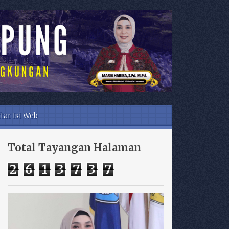
tar Isi Web
Total Tayangan Halaman
2
6
1
3
7
3
7