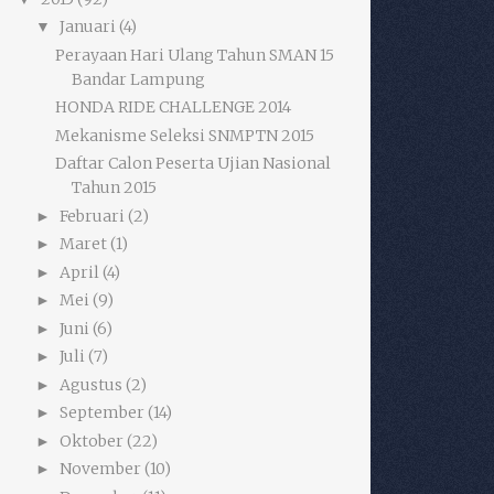
Januari
(4)
▼
Perayaan Hari Ulang Tahun SMAN 15
Bandar Lampung
HONDA RIDE CHALLENGE 2014
Mekanisme Seleksi SNMPTN 2015
Daftar Calon Peserta Ujian Nasional
Tahun 2015
Februari
(2)
►
Maret
(1)
►
April
(4)
►
Mei
(9)
►
Juni
(6)
►
Juli
(7)
►
Agustus
(2)
►
September
(14)
►
Oktober
(22)
►
November
(10)
►