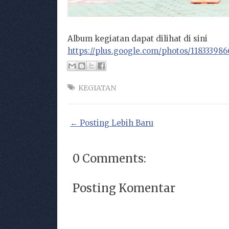
Album kegiatan dapat dilihat di sini
https://plus.google.com/photos/11833398
KEGIATAN
← Posting Lebih Baru
0 Comments:
Posting Komentar