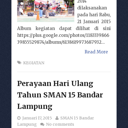
2014
dilaksanakan
pada hari Rabu,
21 Januari 2015
Album kegiatan dapat dilihat di sini
https://plus.google.com/photos/1183339866
39855529874/albums/6138619973687932...
Read More
KEGIATAN
Perayaan Hari Ulang
Tahun SMAN 15 Bandar
Lampung
Januari 17, 2015
SMAN 15 Bandar
Lampung
No comments