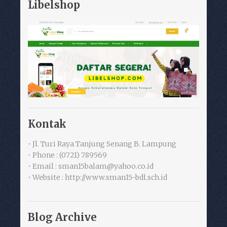
Libelshop
Kontak
• Jl. Turi Raya Tanjung Senang B. Lampung
• Phone : (0721) 789569
• Email : sman15balam@yahoo.co.id
• Website : http://www.sman15-bdl.sch.id
Blog Archive