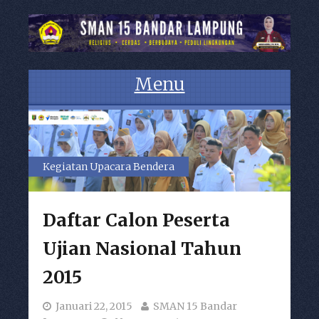
Menu
Skip to content
Kegiatan Upacara Bendera
Paskibra SMAN 15 Bandar Lampung
Daftar Calon Peserta
Ujian Nasional Tahun
2015
Januari 22, 2015
SMAN 15 Bandar