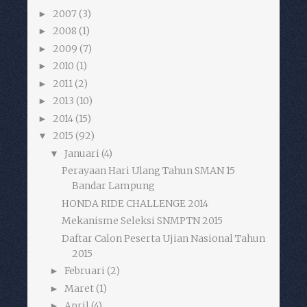
2007
(3)
►
2008
(1)
►
2009
(7)
►
2010
(1)
►
2011
(2)
►
2013
(10)
►
2014
(15)
►
2015
(92)
▼
Januari
(4)
▼
Perayaan Hari Ulang Tahun SMAN 15
Bandar Lampung
HONDA RIDE CHALLENGE 2014
Mekanisme Seleksi SNMPTN 2015
Daftar Calon Peserta Ujian Nasional Tahun
2015
Februari
(2)
►
Maret
(1)
►
April
(4)
►