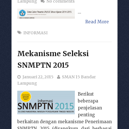
Lampung
No comments
...
Read More
INFORMASI
Mekanisme Seleksi
SNMPTN 2015
Januari 22, 2015
SMAN 15 Bandar
Lampung
Berikut
beberapa
penjelasan
penting
berkaitan dengan mekanisme Penerimaan
SNMPTN 2015 (dirangkum dari berbagai