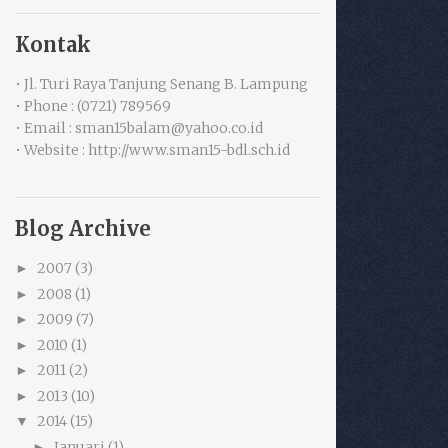
Kontak
• Jl. Turi Raya Tanjung Senang B. Lampung
• Phone : (0721) 789569
• Email : sman15balam@yahoo.co.id
• Website : http://www.sman15-bdl.sch.id
Blog Archive
2007
(3)
►
2008
(1)
►
2009
(7)
►
2010
(1)
►
2011
(2)
►
2013
(10)
►
2014
(15)
▼
Januari
(1)
►