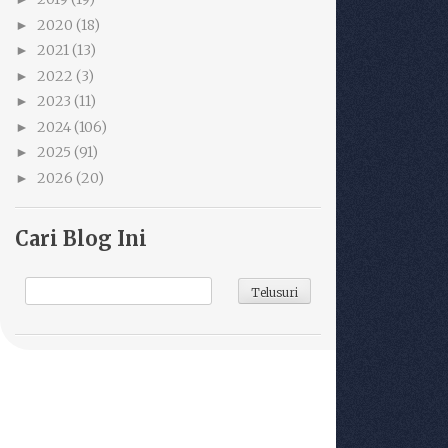
2020
(18)
►
2021
(13)
►
2022
(3)
►
2023
(11)
►
2024
(106)
►
2025
(91)
►
2026
(20)
►
Cari Blog Ini