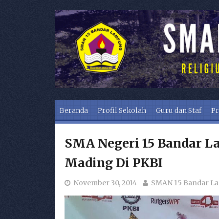
Skip to content
Beranda
Profil Sekolah
Guru dan Staf
Pr
SMA Negeri 15 Bandar L
Mading Di PKBI
November 30, 2014
SMAN 15 Bandar L