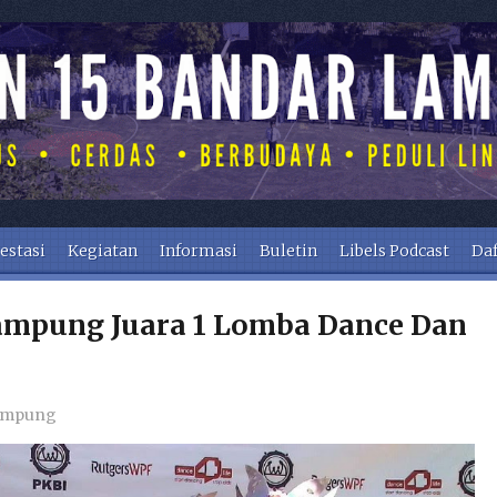
estasi
Kegiatan
Informasi
Buletin
Libels Podcast
Daf
ampung Juara 1 Lomba Dance Dan
ampung