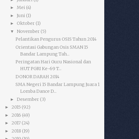
Mei
(4)
►
Juni
(1)
►
Oktober
(1)
►
November
(5)
▼
Pelantikan Pengurus OSIS Tahun 2014
Orientasi Gabungan Osis SMAN 15
Bandar Lampung Tah...
Peringatan Hari Guru Nasional dan
HUT PGRI Ke-69 T...
DONOR DARAH 2014
SMA Negeri 15 Bandar Lampung Juara 1
Lomba Dance D...
Desember
(3)
►
2015
(92)
►
2016
(49)
►
2017
(24)
►
2018
(19)
►
2019
(19)
►