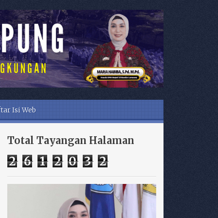
tar Isi Web
Total Tayangan Halaman
2
6
1
2
0
3
2