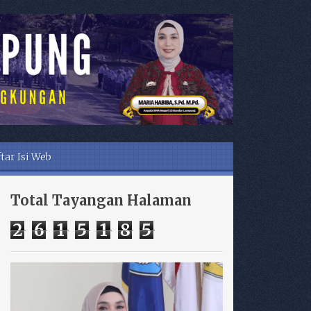
tar Isi Web
Total Tayangan Halaman
2
6
1
5
1
8
5