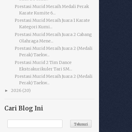
Prestasi Murid Meraih Medali Perak
Karate Kumite 6...
Prestasi Murid Meraih Juara 1 Karate
Kategori Kumi...
Prestasi Murid Meraih Juara 2 Cabang
Olahraga Mene...
Prestasi Murid Meraih Juara 2 (Medali
Perak) Taekw...
Prestasi Murid 2 Tim Dance
Ekstrakurikuler Tari SM...
Prestasi Murid Meraih Juara 2 (Medali
Perak) Taekw...
2026
(20)
►
Cari Blog Ini