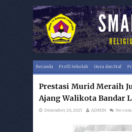
Skip to content
Beranda
Profil Sekolah
Guru dan Staf
Pr
Prestasi Murid Meraih Ju
Ajang Walikota Bandar
Desember 20, 2025
ADMIN
No com