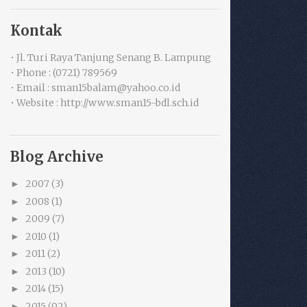
Kontak
• Jl. Turi Raya Tanjung Senang B. Lampung
• Phone : (0721) 789569
• Email : sman15balam@yahoo.co.id
• Website : http://www.sman15-bdl.sch.id
Blog Archive
2007
(3)
►
2008
(1)
►
2009
(7)
►
2010
(1)
►
2011
(2)
►
2013
(10)
►
2014
(15)
►
2015
(92)
►