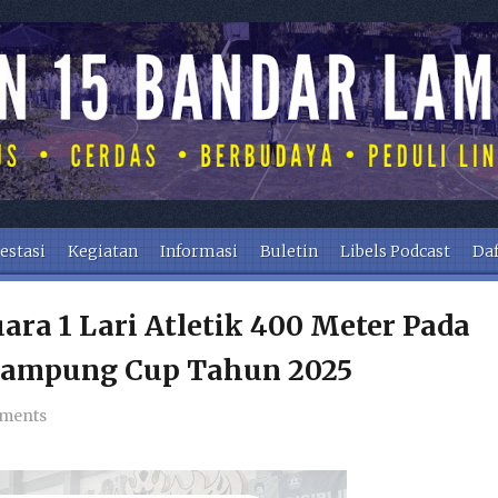
estasi
Kegiatan
Informasi
Buletin
Libels Podcast
Daf
ara 1 Lari Atletik 400 Meter Pada
 Lampung Cup Tahun 2025
ments