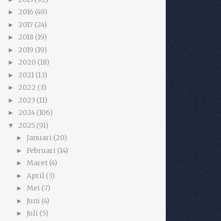
2016
(49)
►
2017
(24)
►
2018
(19)
►
2019
(19)
►
2020
(18)
►
2021
(13)
►
2022
(3)
►
2023
(11)
►
2024
(106)
►
2025
(91)
▼
Januari
(20)
►
Februari
(14)
►
Maret
(4)
►
April
(3)
►
Mei
(7)
►
Juni
(4)
►
Juli
(5)
►