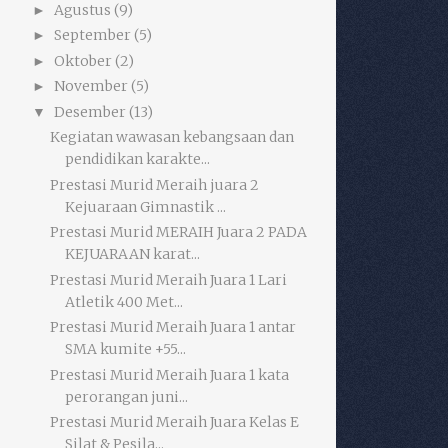
Agustus
(9)
►
September
(5)
►
Oktober
(2)
►
November
(5)
►
Desember
(13)
▼
Kegiatan wawasan kebangsaan dan
pendidikan karakte...
Prestasi Murid Meraih juara 2
Kejuaraan Gimnastik ...
Prestasi Murid MERAIH Juara 2 PADA
KEJUARAAN karat...
Prestasi Murid Meraih Juara 1 Lari
Atletik 400 Met...
Prestasi Murid Meraih Juara 1 antar
SMA kumite +55...
Prestasi Murid Meraih Juara 1 kata
perorangan juni...
Prestasi Murid Meraih Juara Kelas E
Silat & Pesila...