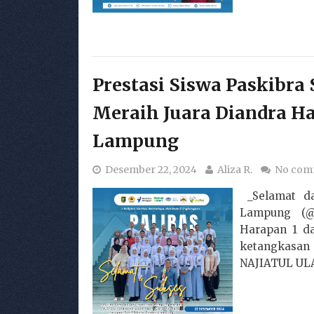
Prestasi Siswa Paskibr
Meraih Juara Diandra Ha
Lampung
Desember 22, 2024
Aliza R.
No com
_Selamat da
Lampung (@p
Harapan 1 d
ketangkasan
NAJIATUL ULA