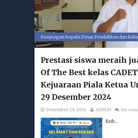
Kunjungan Kepala Dinas Pendidikan dan Kebu
Kegiatan Upacara Bendera
Prestasi siswa meraih ju
Of The Best kelas CADE
Kejuaraan Piala Ketua U
29 Desember 2024
Desember 29, 2024
ADMIN
No com
&nb...