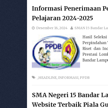
Informasi Penerimaan P
Pelajaran 2024-2025
Desember 16, 2024
SMAN 15 Bandar L
Hasil Seleks
Perpindahan T
Riset dan In
Prestasi Lom
Bandar Lampu
_HEADLINE
,
INFORMASI
,
PPDB
SMA Negeri 15 Bandar 
Website Terbaik Piala 