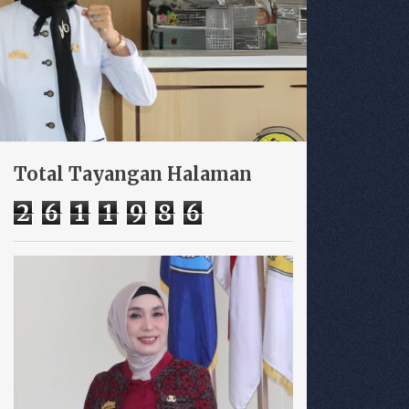
Total Tayangan Halaman
2
6
1
1
9
8
6