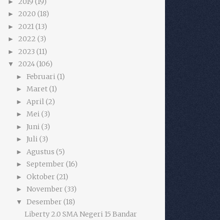
2019
(19)
►
2020
(18)
►
2021
(13)
►
2022
(3)
►
2023
(11)
►
2024
(106)
▼
Februari
(1)
►
Maret
(1)
►
April
(2)
►
Mei
(3)
►
Juni
(3)
►
Juli
(3)
►
Agustus
(5)
►
September
(16)
►
Oktober
(21)
►
November
(33)
►
Desember
(18)
▼
Liberty 2.0 SMA Negeri 15 Bandar