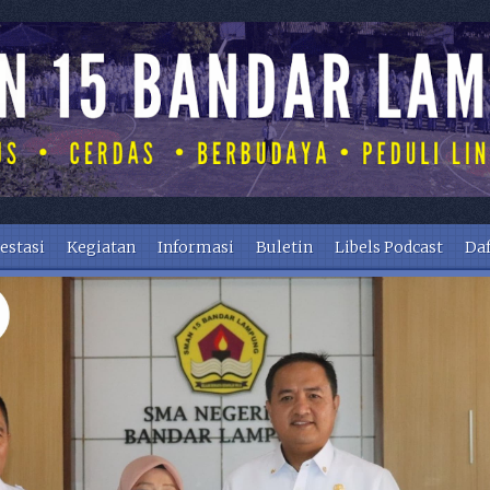
estasi
Kegiatan
Informasi
Buletin
Libels Podcast
Daf