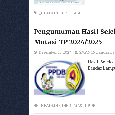
_HEADLINE
,
PRESTASI
Pengumuman Hasil Selek
Mutasi TP 2024/2025
Desember 19, 2024
SMAN 15 Bandar L
Hasil Selek
Bandar Lampu
_HEADLINE
,
INFORMASI
,
PPDB