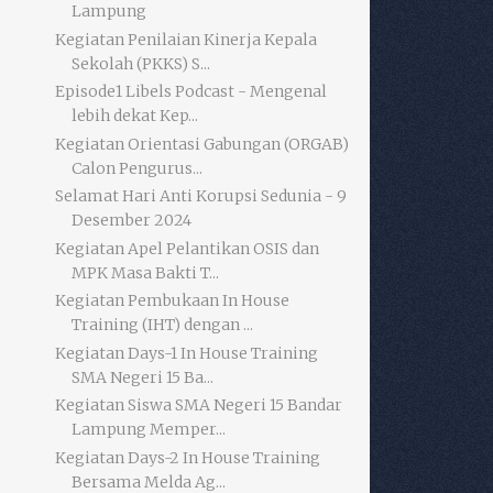
Lampung
Kegiatan Penilaian Kinerja Kepala
Sekolah (PKKS) S...
Episode1 Libels Podcast - Mengenal
lebih dekat Kep...
Kegiatan Orientasi Gabungan (ORGAB)
Calon Pengurus...
Selamat Hari Anti Korupsi Sedunia - 9
Desember 2024
Kegiatan Apel Pelantikan OSIS dan
MPK Masa Bakti T...
Kegiatan Pembukaan In House
Training (IHT) dengan ...
Kegiatan Days-1 In House Training
SMA Negeri 15 Ba...
Kegiatan Siswa SMA Negeri 15 Bandar
Lampung Memper...
Kegiatan Days-2 In House Training
Bersama Melda Ag...