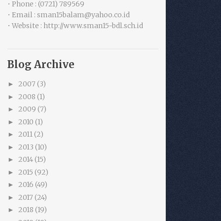
• Phone : (0721) 789569
• Email : sman15balam@yahoo.co.id
• Website : http://www.sman15-bdl.sch.id
Blog Archive
2007
(3)
►
2008
(1)
►
2009
(7)
►
2010
(1)
►
2011
(2)
►
2013
(10)
►
2014
(15)
►
2015
(92)
►
2016
(49)
►
2017
(24)
►
2018
(19)
►