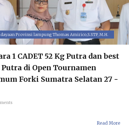
dayaan Provinsi lampung Thomas Amirico,S.STP, M.H.
ara 1 CADET 52 Kg Putra dan best
T Putra di Open Tournamen
mum Forki Sumatra Selatan 27 -
ments
Read More