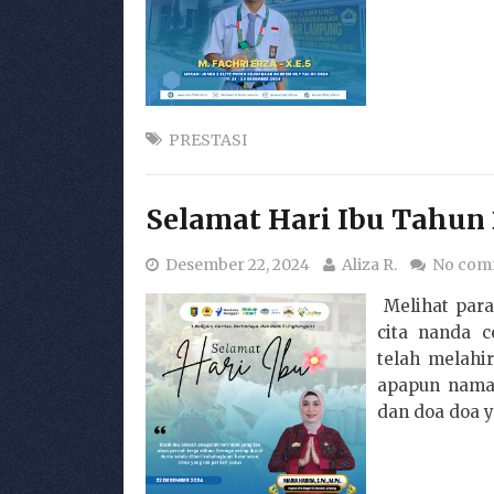
PRESTASI
Selamat Hari Ibu Tahun
Desember 22, 2024
Aliza R.
No com
Melihat para
cita nanda c
telah melahi
apapun naman
dan doa doa y