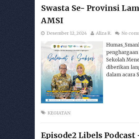
Swasta Se- Provinsi La
AMSI
Desember 12, 2024
Aliza R.
No com
Humas_Sman
penghargaan
Sekolah Mene
diberikan la
dalam acara S
KEGIATAN
Episode2 Libels Podcast