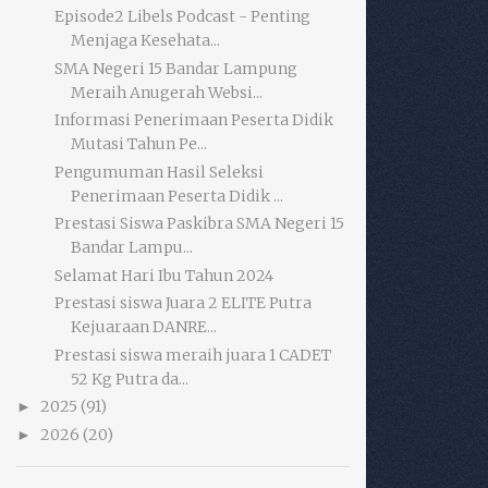
Episode2 Libels Podcast - Penting
Menjaga Kesehata...
SMA Negeri 15 Bandar Lampung
Meraih Anugerah Websi...
Informasi Penerimaan Peserta Didik
Mutasi Tahun Pe...
Pengumuman Hasil Seleksi
Penerimaan Peserta Didik ...
Prestasi Siswa Paskibra SMA Negeri 15
Bandar Lampu...
Selamat Hari Ibu Tahun 2024
Prestasi siswa Juara 2 ELITE Putra
Kejuaraan DANRE...
Prestasi siswa meraih juara 1 CADET
52 Kg Putra da...
2025
(91)
►
2026
(20)
►