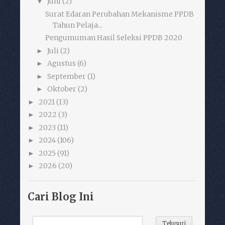
Juni
(2)
▼
Surat Edaran Perubahan Mekanisme PPDB
Tahun Pelaja...
Pengumuman Hasil Seleksi PPDB 2020
Juli
(2)
►
Agustus
(6)
►
September
(1)
►
Oktober
(2)
►
2021
(13)
►
2022
(3)
►
2023
(11)
►
2024
(106)
►
2025
(91)
►
2026
(20)
►
Cari Blog Ini