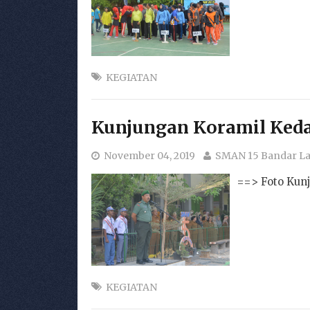
KEGIATAN
Kunjungan Koramil Ked
November 04, 2019
SMAN 15 Bandar 
==> Foto Kun
KEGIATAN