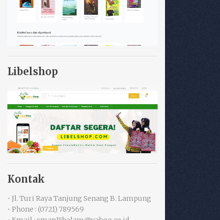
Libelshop
Kontak
• Jl. Turi Raya Tanjung Senang B. Lampung
• Phone : (0721) 789569