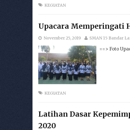
KEGIATAN
Upacara Memperingati H
November 25, 2019
SMAN 15 Bandar L
==> Foto Upac
KEGIATAN
Latihan Dasar Kepemimp
2020