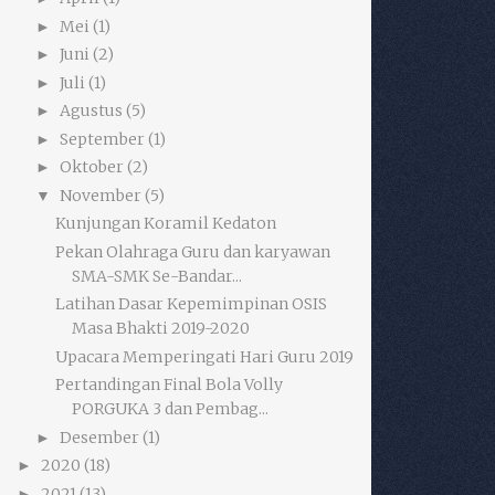
Mei
(1)
►
Juni
(2)
►
Juli
(1)
►
Agustus
(5)
►
September
(1)
►
Oktober
(2)
►
November
(5)
▼
Kunjungan Koramil Kedaton
Pekan Olahraga Guru dan karyawan
SMA-SMK Se-Bandar...
Latihan Dasar Kepemimpinan OSIS
Masa Bhakti 2019-2020
Upacara Memperingati Hari Guru 2019
Pertandingan Final Bola Volly
PORGUKA 3 dan Pembag...
Desember
(1)
►
2020
(18)
►
2021
(13)
►