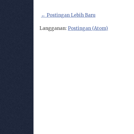
← Postingan Lebih Baru
Langganan:
Postingan (Atom)