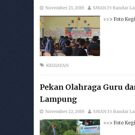
November 23, 2019
SMAN 15 Bandar L
==> Foto Kegi
KEGIATAN
Pekan Olahraga Guru d
Lampung
November 22, 2019
SMAN 15 Bandar L
==> Foto Kegi