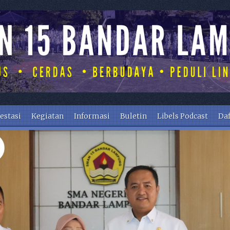
estasi
Kegiatan
Informasi
Buletin
Libels Podcast
Daf