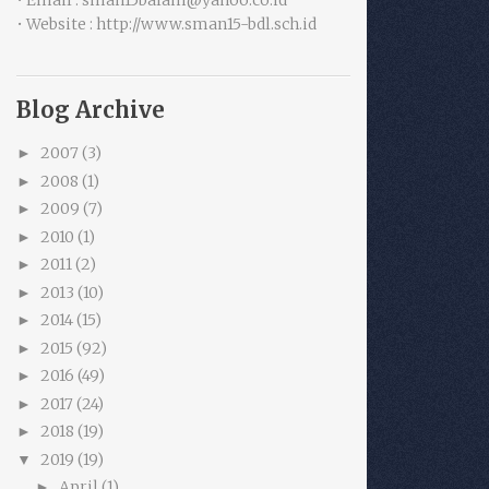
• Email : sman15balam@yahoo.co.id
• Website : http://www.sman15-bdl.sch.id
Blog Archive
2007
(3)
►
2008
(1)
►
2009
(7)
►
2010
(1)
►
2011
(2)
►
2013
(10)
►
2014
(15)
►
2015
(92)
►
2016
(49)
►
2017
(24)
►
2018
(19)
►
2019
(19)
▼
April
(1)
►