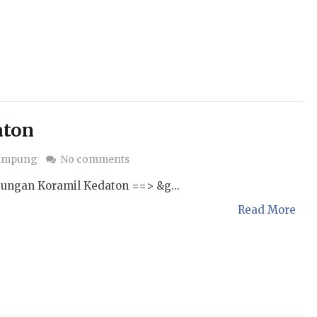
aton
Lampung
No comments
jungan Koramil Kedaton ==> &g...
Read More