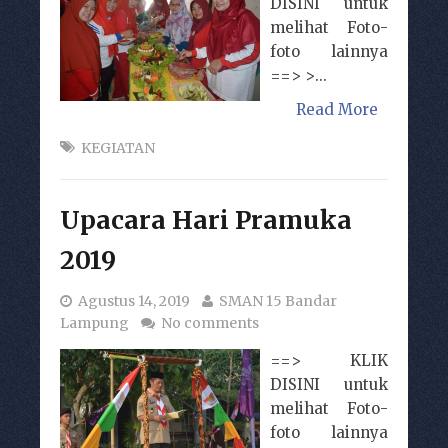
DISINI untuk
melihat Foto-
foto lainnya
==> >...
Read More
KEGIATAN
Upacara Hari Pramuka
2019
Agustus 14, 2019
SMAN 15 Bandar
Lampung
No comments
==> KLIK
DISINI untuk
melihat Foto-
foto lainnya