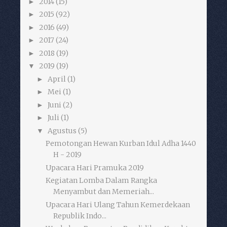
2014
(15)
►
2015
(92)
►
2016
(49)
►
2017
(24)
►
2018
(19)
►
2019
(19)
▼
April
(1)
►
Mei
(1)
►
Juni
(2)
►
Juli
(1)
►
Agustus
(5)
▼
Pemotongan Hewan Kurban Idul Adha 1440
H - 2019
Upacara Hari Pramuka 2019
Kegiatan Lomba Dalam Rangka
Menyambut dan Memeriah...
Upacara Hari Ulang Tahun Kemerdekaan
Republik Indo...