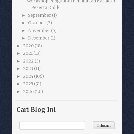
Workshop Penguatan Pendidikan Karakter
Peserta Didik
September
(1)
►
Oktober
(2)
►
November
(5)
►
Desember
(1)
►
2020
(18)
►
2021
(13)
►
2022
(3)
►
2023
(11)
►
2024
(106)
►
2025
(91)
►
2026
(20)
►
Cari Blog Ini