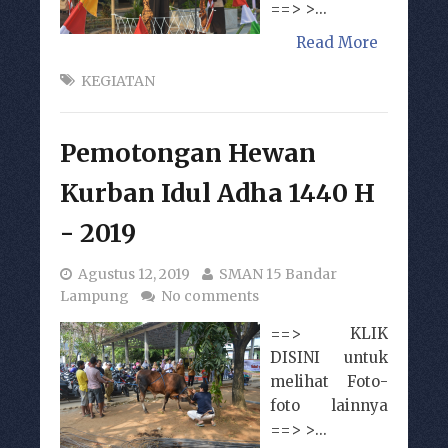
==> >...
Read More
KEGIATAN
Pemotongan Hewan
Kurban Idul Adha 1440 H
- 2019
Agustus 12, 2019
SMAN 15 Bandar
Lampung
No comments
==> KLIK
DISINI untuk
melihat Foto-
foto lainnya
==> >...