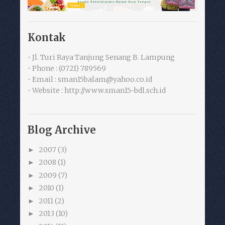
Kontak
• Jl. Turi Raya Tanjung Senang B. Lampung
• Phone : (0721) 789569
• Email : sman15balam@yahoo.co.id
• Website : http://www.sman15-bdl.sch.id
Blog Archive
2007
(3)
►
2008
(1)
►
2009
(7)
►
2010
(1)
►
2011
(2)
►
2013
(10)
►