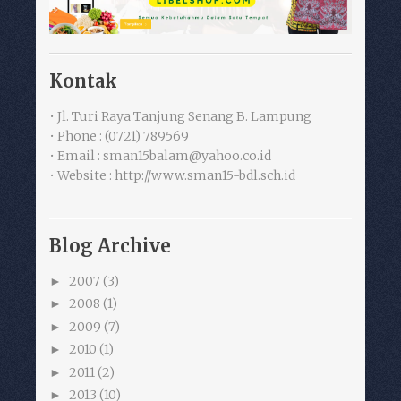
Kontak
• Jl. Turi Raya Tanjung Senang B. Lampung
• Phone : (0721) 789569
• Email : sman15balam@yahoo.co.id
• Website : http://www.sman15-bdl.sch.id
Blog Archive
2007
(3)
►
2008
(1)
►
2009
(7)
►
2010
(1)
►
2011
(2)
►
2013
(10)
►