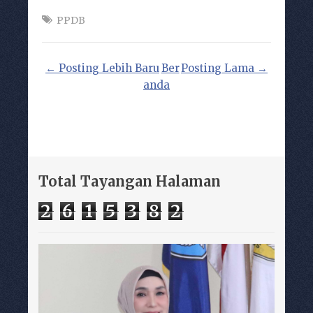
PPDB
← Posting Lebih Baru
Ber
Posting Lama →
anda
Total Tayangan Halaman
2
6
1
5
3
8
2