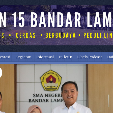
estasi
Kegiatan
Informasi
Buletin
Libels Podcast
Daf