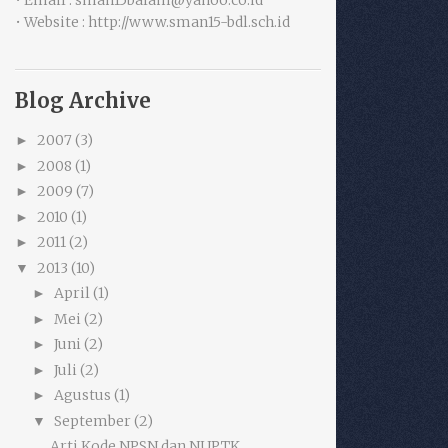
• Email : sman15balam@yahoo.co.id
• Website : http://www.sman15-bdl.sch.id
Blog Archive
2007
(3)
►
2008
(1)
►
2009
(7)
►
2010
(1)
►
2011
(2)
►
2013
(10)
▼
April
(1)
►
Mei
(2)
►
Juni
(2)
►
Juli
(2)
►
Agustus
(1)
►
September
(2)
▼
Arti Kode NPSN dan NUPTK