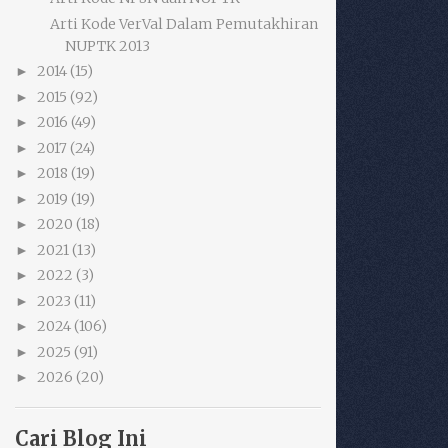
Arti Kode VerVal Dalam Pemutakhiran
NUPTK 2013
2014
(15)
►
2015
(92)
►
2016
(49)
►
2017
(24)
►
2018
(19)
►
2019
(19)
►
2020
(18)
►
2021
(13)
►
2022
(3)
►
2023
(11)
►
2024
(106)
►
2025
(91)
►
2026
(20)
►
Cari Blog Ini