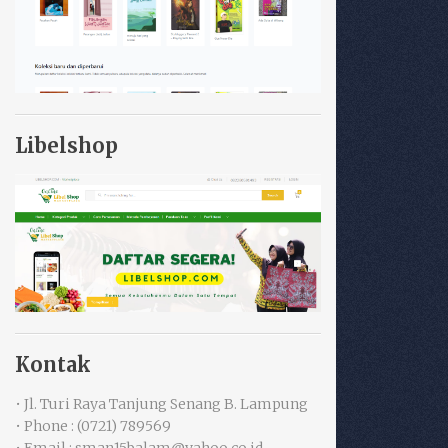
Libelshop
Kontak
• Jl. Turi Raya Tanjung Senang B. Lampung
• Phone : (0721) 789569