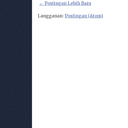
← Postingan Lebih Baru
Langganan:
Postingan (Atom)