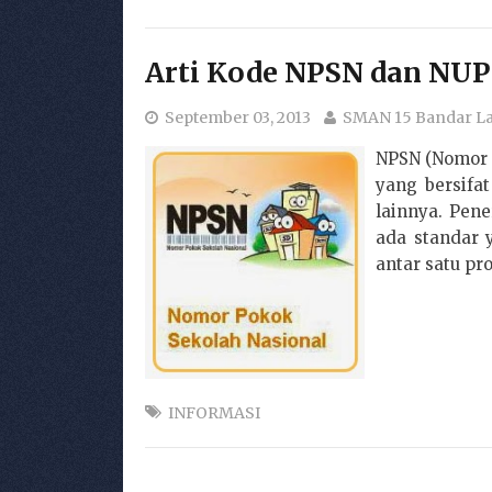
Arti Kode NPSN dan NU
September 03, 2013
SMAN 15 Bandar 
NPSN (Nomor 
yang bersifa
lainnya. Pen
ada standar 
antar satu pr
INFORMASI