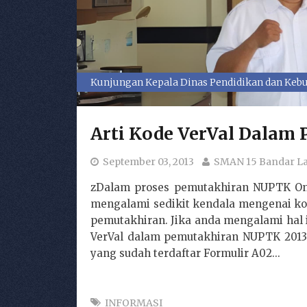
Kunjungan Kepala Dinas Pendidikan dan Kebu
Arti Kode VerVal Dalam
September 03, 2013
SMAN 15 Bandar 
zDalam proses pemutakhiran NUPTK Onl
mengalami sedikit kendala mengenai ko
pemutakhiran. Jika anda mengalami hal i
VerVal dalam pemutakhiran NUPTK 2013: 
yang sudah terdaftar Formulir A02...
INFORMASI