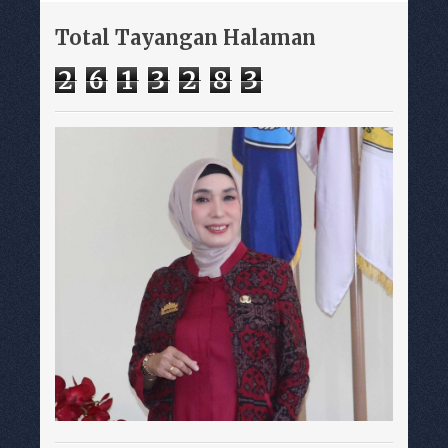
Total Tayangan Halaman
2
6
1
3
2
8
3