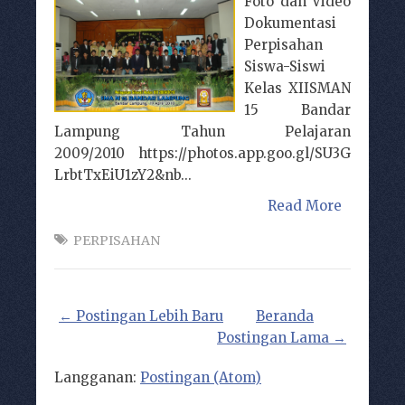
Foto dan Video
Dokumentasi
Perpisahan
Siswa-Siswi
Kelas XIISMAN
15 Bandar
Lampung Tahun Pelajaran
2009/2010 https://photos.app.goo.gl/SU3G
LrbtTxEiU1zY2&nb...
Read More
PERPISAHAN
← Postingan Lebih Baru
Beranda
Postingan Lama →
Langganan:
Postingan (Atom)