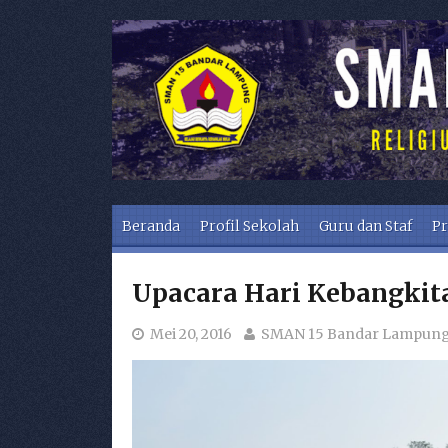
Skip to content
Beranda
Profil Sekolah
Guru dan Staf
Pr
Upacara Hari Kebangkit
Mei 20, 2016
SMAN 15 Bandar Lampun