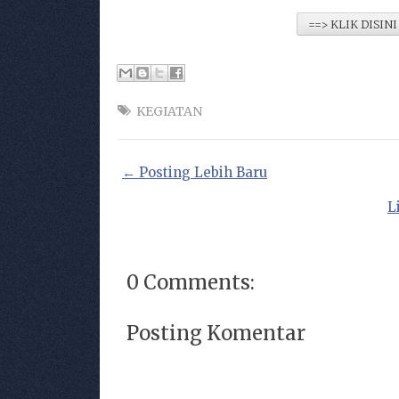
==> KLIK DISINI u
KEGIATAN
← Posting Lebih Baru
L
0 Comments:
Posting Komentar