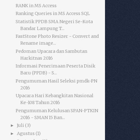
RANK in MS Access
Ranking Queries in MS Access SQL
Statistik PPDB SMA Negeri Se-Kota
Bandar Lampung T...
FastStone Photo Resizer - Convert and
Rename image...
Pedoman Upacara dan Sambutan
Harkitnas 2016
Informasi Penerimaan Peserta Disik
Baru (PPDB) - S...
Pengumuman Hasil Seleksi pmdk-PN
2016
Upacara Hari Kebangkitan Nasional
Ke-108 Tahun 2016
Pengumuman Kelulusan SPAN-PTKIN
2016 - SMAN 15 Ban...
Juli
(3)
►
Agustus
(1)
►