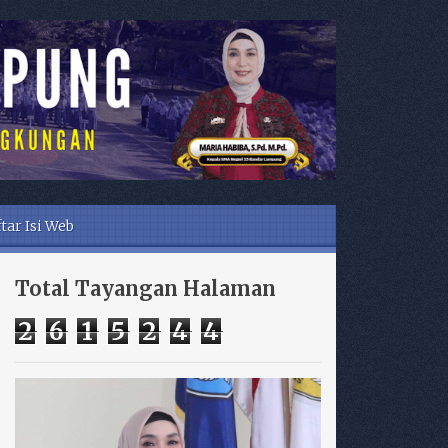
tar Isi Web
Total Tayangan Halaman
2
6
1
5
2
4
4