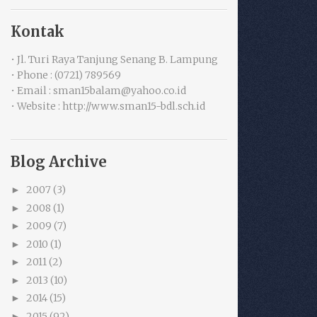
Kontak
• Jl. Turi Raya Tanjung Senang B. Lampung
• Phone : (0721) 789569
• Email : sman15balam@yahoo.co.id
• Website : http://www.sman15-bdl.sch.id
Blog Archive
2007
(3)
►
2008
(1)
►
2009
(7)
►
2010
(1)
►
2011
(2)
►
2013
(10)
►
2014
(15)
►
2015
(92)
►