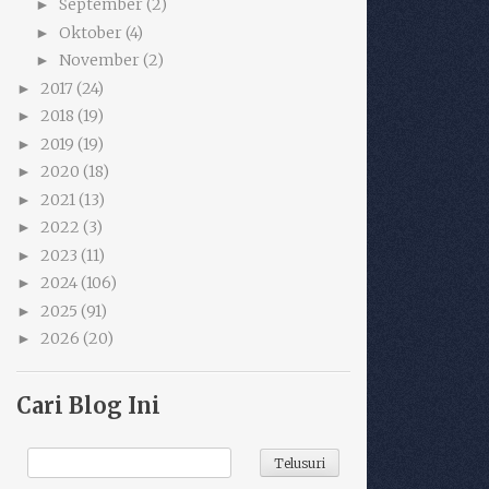
September
(2)
►
Oktober
(4)
►
November
(2)
►
2017
(24)
►
2018
(19)
►
2019
(19)
►
2020
(18)
►
2021
(13)
►
2022
(3)
►
2023
(11)
►
2024
(106)
►
2025
(91)
►
2026
(20)
►
Cari Blog Ini