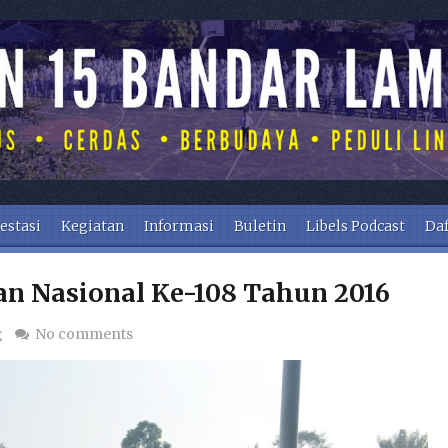
estasi
Kegiatan
Informasi
Buletin
Libels Podcast
Daf
an Nasional Ke-108 Tahun 2016
g
No comments