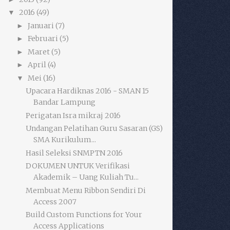
2016
(49)
▼
Januari
(7)
►
Februari
(5)
►
Maret
(5)
►
April
(4)
►
Mei
(16)
▼
Upacara Hardiknas 2016 - SMAN 15
Bandar Lampung
Perigatan Isra mikraj 2016
Undangan Pelatihan Guru Sasaran (GS)
SMA Kurikulum...
Hasil Seleksi SNMPTN 2016
DOKUMEN UNTUK Verifikasi
Akademik – Uang Kuliah Tu...
Membuat Menu Ribbon Sendiri Di
Access 2007
Build Custom Functions for Your
Access Applications