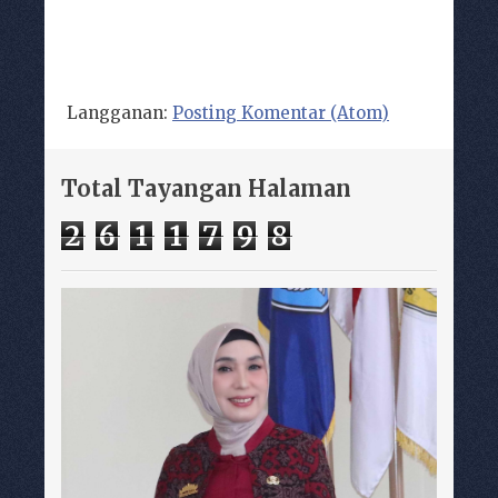
Langganan:
Posting Komentar (Atom)
Total Tayangan Halaman
2
6
1
1
7
9
8