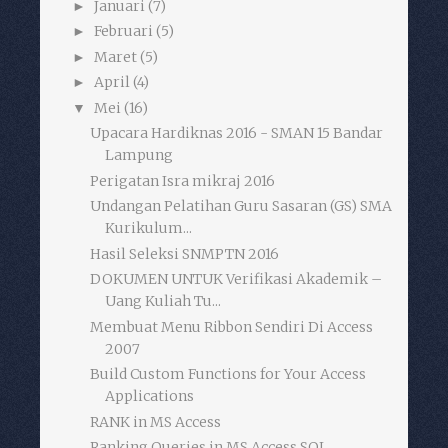
Januari
(7)
►
Februari
(5)
►
Maret
(5)
►
April
(4)
►
Mei
(16)
▼
Upacara Hardiknas 2016 - SMAN 15 Bandar
Lampung
Perigatan Isra mikraj 2016
Undangan Pelatihan Guru Sasaran (GS) SMA
Kurikulum...
Hasil Seleksi SNMPTN 2016
DOKUMEN UNTUK Verifikasi Akademik –
Uang Kuliah Tu...
Membuat Menu Ribbon Sendiri Di Access
2007
Build Custom Functions for Your Access
Applications
RANK in MS Access
Ranking Queries in MS Access SQL