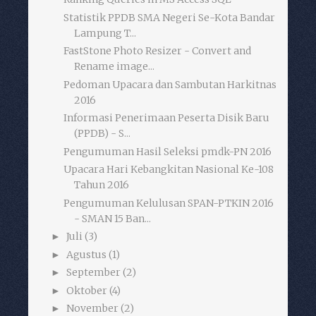
Statistik PPDB SMA Negeri Se-Kota Bandar
Lampung T...
FastStone Photo Resizer - Convert and
Rename image...
Pedoman Upacara dan Sambutan Harkitnas
2016
Informasi Penerimaan Peserta Disik Baru
(PPDB) - S...
Pengumuman Hasil Seleksi pmdk-PN 2016
Upacara Hari Kebangkitan Nasional Ke-108
Tahun 2016
Pengumuman Kelulusan SPAN-PTKIN 2016
- SMAN 15 Ban...
Juli
(3)
►
Agustus
(1)
►
September
(2)
►
Oktober
(4)
►
November
(2)
►