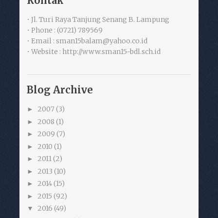
Kontak
• Jl. Turi Raya Tanjung Senang B. Lampung
• Phone : (0721) 789569
• Email : sman15balam@yahoo.co.id
• Website : http://www.sman15-bdl.sch.id
Blog Archive
2007
(3)
►
2008
(1)
►
2009
(7)
►
2010
(1)
►
2011
(2)
►
2013
(10)
►
2014
(15)
►
2015
(92)
►
2016
(49)
▼