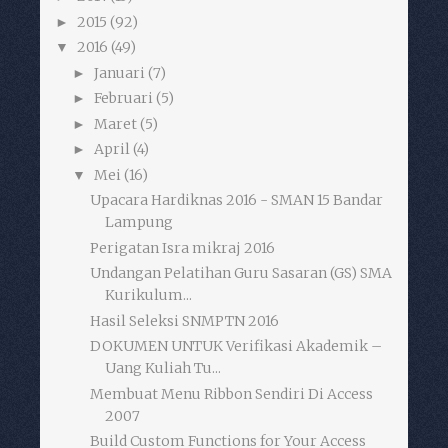
2015
(92)
►
2016
(49)
▼
Januari
(7)
►
Februari
(5)
►
Maret
(5)
►
April
(4)
►
Mei
(16)
▼
Upacara Hardiknas 2016 - SMAN 15 Bandar
Lampung
Perigatan Isra mikraj 2016
Undangan Pelatihan Guru Sasaran (GS) SMA
Kurikulum...
Hasil Seleksi SNMPTN 2016
DOKUMEN UNTUK Verifikasi Akademik –
Uang Kuliah Tu...
Membuat Menu Ribbon Sendiri Di Access
2007
Build Custom Functions for Your Access