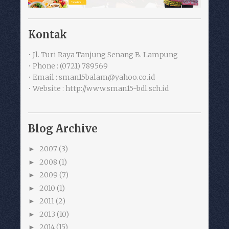
Kontak
• Jl. Turi Raya Tanjung Senang B. Lampung
• Phone : (0721) 789569
• Email : sman15balam@yahoo.co.id
• Website : http://www.sman15-bdl.sch.id
Blog Archive
2007
(3)
►
2008
(1)
►
2009
(7)
►
2010
(1)
►
2011
(2)
►
2013
(10)
►
2014
(15)
►