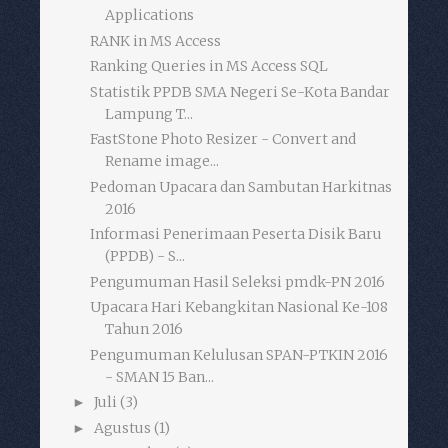
Applications
RANK in MS Access
Ranking Queries in MS Access SQL
Statistik PPDB SMA Negeri Se-Kota Bandar
Lampung T...
FastStone Photo Resizer - Convert and
Rename image...
Pedoman Upacara dan Sambutan Harkitnas
2016
Informasi Penerimaan Peserta Disik Baru
(PPDB) - S...
Pengumuman Hasil Seleksi pmdk-PN 2016
Upacara Hari Kebangkitan Nasional Ke-108
Tahun 2016
Pengumuman Kelulusan SPAN-PTKIN 2016
- SMAN 15 Ban...
Juli
(3)
►
Agustus
(1)
►