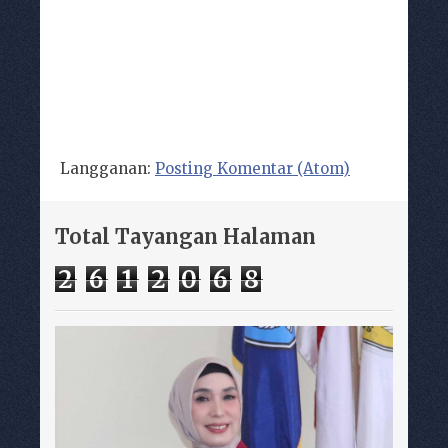
Langganan:
Posting Komentar (Atom)
Total Tayangan Halaman
2
6
1
2
0
6
8