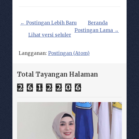
← Postingan Lebih Baru
Beranda
Postingan Lama →
Lihat versi seluler
Langganan:
Postingan (Atom)
Total Tayangan Halaman
2
6
1
2
2
0
6