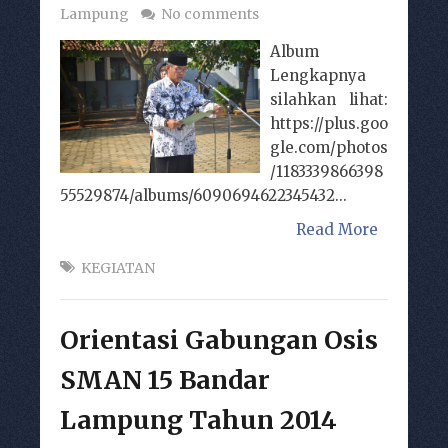
Lampung
No comments
Album
Lengkapnya
silahkan lihat:
https://plus.goo
gle.com/photos
/1183339866398
55529874/albums/6090694622345432...
Read More
KEGIATAN
Orientasi Gabungan Osis
SMAN 15 Bandar
Lampung Tahun 2014