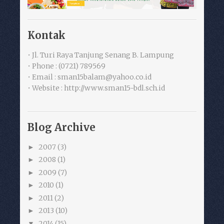
Kontak
• Jl. Turi Raya Tanjung Senang B. Lampung
• Phone : (0721) 789569
• Email : sman15balam@yahoo.co.id
• Website : http://www.sman15-bdl.sch.id
Blog Archive
2007
(3)
►
2008
(1)
►
2009
(7)
►
2010
(1)
►
2011
(2)
►
2013
(10)
►
2014
(15)
▼