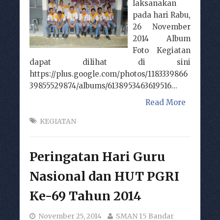
laksanakan
pada hari Rabu,
26 November
2014 Album
Foto Kegiatan
dapat dilihat di sini
https://plus.google.com/photos/1183339866
39855529874/albums/6138953463619516...
Read More
KEGIATAN
Peringatan Hari Guru
Nasional dan HUT PGRI
Ke-69 Tahun 2014
November 25, 2014
SMAN 15 Bandar