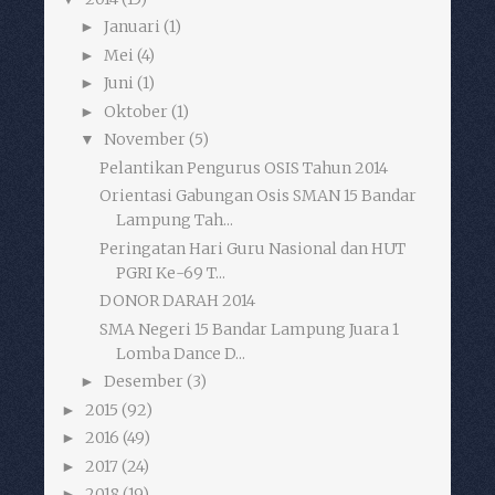
Januari
(1)
►
Mei
(4)
►
Juni
(1)
►
Oktober
(1)
►
November
(5)
▼
Pelantikan Pengurus OSIS Tahun 2014
Orientasi Gabungan Osis SMAN 15 Bandar
Lampung Tah...
Peringatan Hari Guru Nasional dan HUT
PGRI Ke-69 T...
DONOR DARAH 2014
SMA Negeri 15 Bandar Lampung Juara 1
Lomba Dance D...
Desember
(3)
►
2015
(92)
►
2016
(49)
►
2017
(24)
►
2018
(19)
►