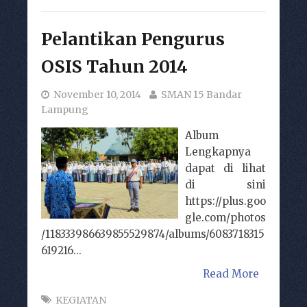
Pelantikan Pengurus
OSIS Tahun 2014
November 10, 2014
SMAN 15 Bandar
Lampung
Album
Lengkapnya
dapat di lihat
di sini
https://plus.goo
gle.com/photos
/118333986639855529874/albums/6083718315
619216...
Read More
KEGIATAN