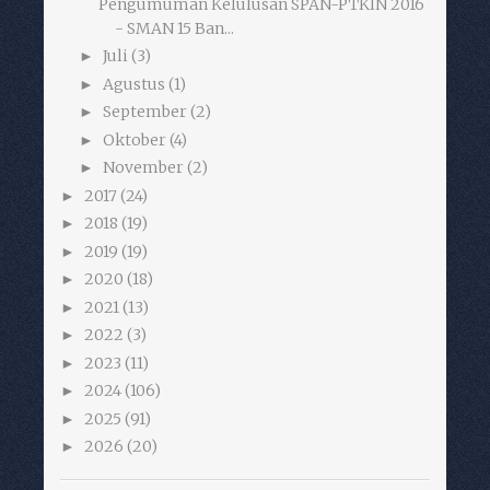
Pengumuman Kelulusan SPAN-PTKIN 2016
- SMAN 15 Ban...
Juli
(3)
►
Agustus
(1)
►
September
(2)
►
Oktober
(4)
►
November
(2)
►
2017
(24)
►
2018
(19)
►
2019
(19)
►
2020
(18)
►
2021
(13)
►
2022
(3)
►
2023
(11)
►
2024
(106)
►
2025
(91)
►
2026
(20)
►