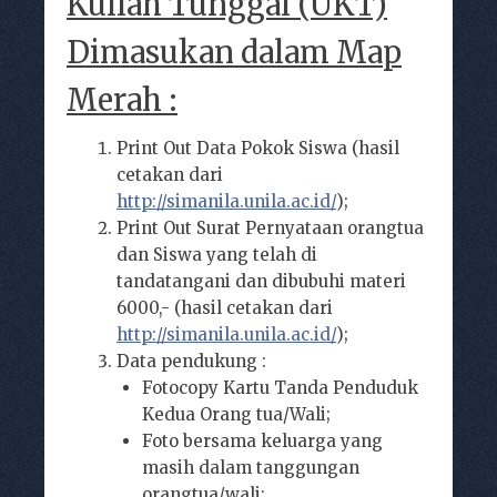
Kuliah Tunggal (UKT)
Dimasukan dalam Map
Merah :
Print Out Data Pokok Siswa (hasil
cetakan dari
http://simanila.unila.ac.id/
);
Print Out Surat Pernyataan orangtua
dan Siswa yang telah di
tandatangani dan dibubuhi materi
6000,- (hasil cetakan dari
http://simanila.unila.ac.id/
);
Data pendukung :
Fotocopy Kartu Tanda Penduduk
Kedua Orang tua/Wali;
Foto bersama keluarga yang
masih dalam tanggungan
orangtua/wali;