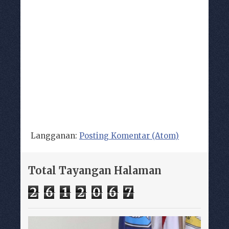
Langganan:
Posting Komentar (Atom)
Total Tayangan Halaman
2
6
1
2
0
6
7