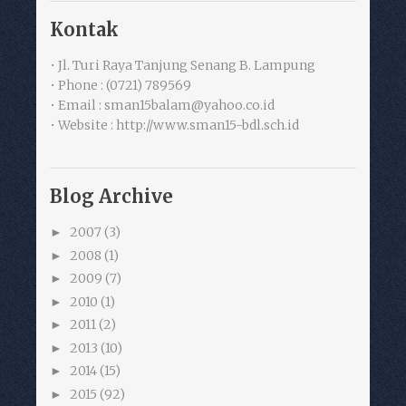
Kontak
• Jl. Turi Raya Tanjung Senang B. Lampung
• Phone : (0721) 789569
• Email : sman15balam@yahoo.co.id
• Website : http://www.sman15-bdl.sch.id
Blog Archive
2007
(3)
►
2008
(1)
►
2009
(7)
►
2010
(1)
►
2011
(2)
►
2013
(10)
►
2014
(15)
►
2015
(92)
►