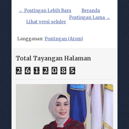
← Postingan Lebih Baru
Beranda
Postingan Lama →
Lihat versi seluler
Langganan:
Postingan (Atom)
Total Tayangan Halaman
2
6
1
2
0
8
5