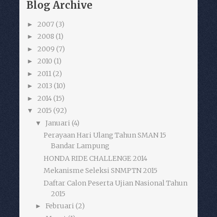
Blog Archive
2007
(3)
►
2008
(1)
►
2009
(7)
►
2010
(1)
►
2011
(2)
►
2013
(10)
►
2014
(15)
►
2015
(92)
▼
Januari
(4)
▼
Perayaan Hari Ulang Tahun SMAN 15
Bandar Lampung
HONDA RIDE CHALLENGE 2014
Mekanisme Seleksi SNMPTN 2015
Daftar Calon Peserta Ujian Nasional Tahun
2015
Februari
(2)
►