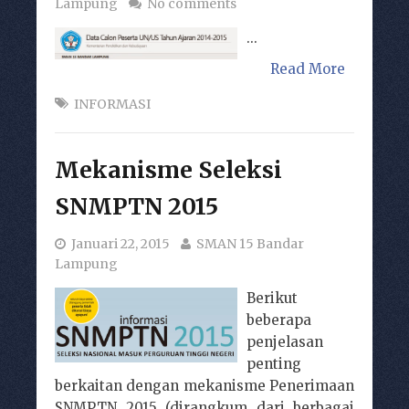
Lampung
No comments
...
Read More
INFORMASI
Mekanisme Seleksi
SNMPTN 2015
Januari 22, 2015
SMAN 15 Bandar
Lampung
Berikut
beberapa
penjelasan
penting
berkaitan dengan mekanisme Penerimaan
SNMPTN 2015 (dirangkum dari berbagai