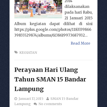
2014
dilaksanakan
pada hari Rabu,
21 Januari 2015
Album kegiatan dapat dilihat di sini
https://plus.google.com/photos/1183339866
39855529874/albums/6138619973687932...
Read More
KEGIATAN
Perayaan Hari Ulang
Tahun SMAN 15 Bandar
Lampung
Januari 17, 2015
SMAN 15 Bandar
Lampung
No comments