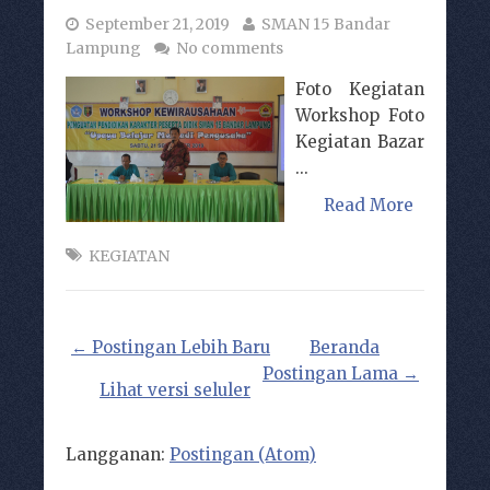
September 21, 2019
SMAN 15 Bandar
Lampung
No comments
Foto Kegiatan
Workshop Foto
Kegiatan Bazar
...
Read More
KEGIATAN
← Postingan Lebih Baru
Beranda
Postingan Lama →
Lihat versi seluler
Langganan:
Postingan (Atom)