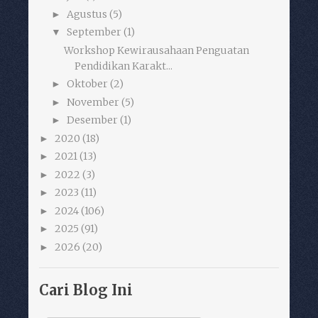
Agustus
(5)
►
September
(1)
▼
Workshop Kewirausahaan Penguatan
Pendidikan Karakt...
Oktober
(2)
►
November
(5)
►
Desember
(1)
►
2020
(18)
►
2021
(13)
►
2022
(3)
►
2023
(11)
►
2024
(106)
►
2025
(91)
►
2026
(20)
►
Cari Blog Ini