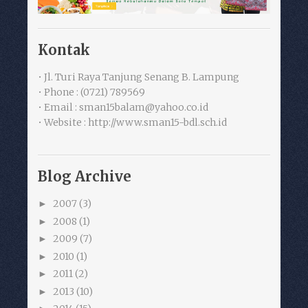
Kontak
• Jl. Turi Raya Tanjung Senang B. Lampung
• Phone : (0721) 789569
• Email : sman15balam@yahoo.co.id
• Website : http://www.sman15-bdl.sch.id
Blog Archive
2007
(3)
►
2008
(1)
►
2009
(7)
►
2010
(1)
►
2011
(2)
►
2013
(10)
►