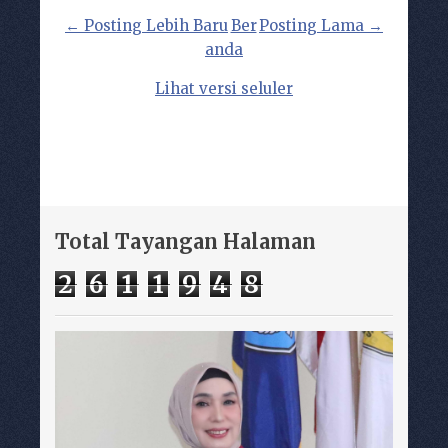
← Posting Lebih Baru
Ber
Posting Lama →
anda
Lihat versi seluler
Total Tayangan Halaman
2
6
1
1
9
4
8