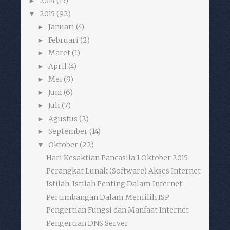
2014
(15)
►
2015
(92)
▼
Januari
(4)
►
Februari
(2)
►
Maret
(1)
►
April
(4)
►
Mei
(9)
►
Juni
(6)
►
Juli
(7)
►
Agustus
(2)
►
September
(14)
►
Oktober
(22)
▼
Hari Kesaktian Pancasila 1 Oktober 2015
Perangkat Lunak (Software) Akses Internet
Istilah-Istilah Penting Dalam Internet
Pertimbangan Dalam Memilih ISP
Pengertian Fungsi dan Manfaat Internet
Pengertian DNS Server