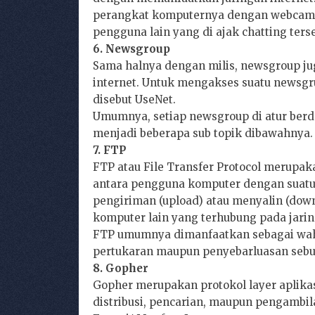
perangkat komputernya dengan webcam,
pengguna lain yang di ajak chatting ters
6. Newsgroup
Sama halnya dengan milis, newsgroup ju
internet. Untuk mengakses suatu newsgr
disebut UseNet.
Umumnya, setiap newsgroup di atur ber
menjadi beberapa sub topik dibawahnya.
7. FTP
FTP atau File Transfer Protocol merupaka
antara pengguna komputer dengan suatu s
pengiriman (upload) atau menyalin (down
komputer lain yang terhubung pada jarin
FTP umumnya dimanfaatkan sebagai wah
pertukaran maupun penyebarluasan sebuah
8. Gopher
Gopher merupakan protokol layer aplika
distribusi, pencarian, maupun pengambil