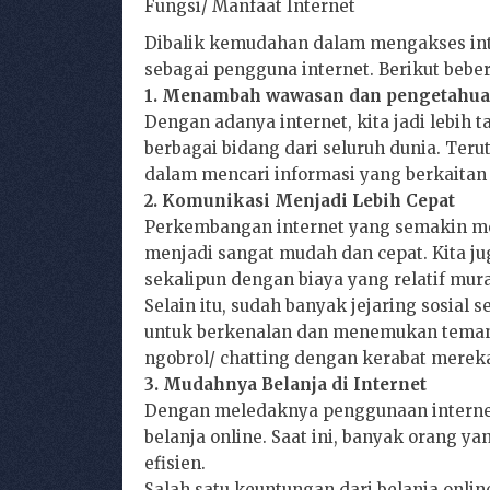
Fungsi/ Manfaat Internet
Dibalik kemudahan dalam mengakses inte
sebagai pengguna internet. Berikut bebe
1. Menambah wawasan dan pengetahu
Dengan adanya internet, kita jadi lebih
berbagai bidang dari seluruh dunia. Te
dalam mencari informasi yang berkaitan
2. Komunikasi Menjadi Lebih Cepat
Perkembangan internet yang semakin me
menjadi sangat mudah dan cepat. Kita ju
sekalipun dengan biaya yang relatif mur
Selain itu, sudah banyak jejaring sosial
untuk berkenalan dan menemukan teman b
ngobrol/ chatting dengan kerabat mereka
3. Mudahnya Belanja di Internet
Dengan meledaknya penggunaan internet
belanja online. Saat ini, banyak orang y
efisien.
Salah satu keuntungan dari belanja onlin