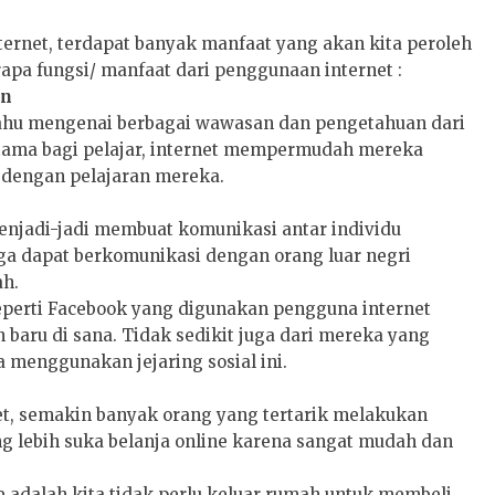
rnet, terdapat banyak manfaat yang akan kita peroleh
rapa fungsi/ manfaat dari penggunaan internet :
an
 tahu mengenai berbagai wawasan dan pengetahuan dari
rutama bagi pelajar, internet mempermudah mereka
 dengan pelajaran mereka.
njadi-jadi membuat komunikasi antar individu
ga dapat berkomunikasi dengan orang luar negri
ah.
 seperti Facebook yang digunakan pengguna internet
aru di sana. Tidak sedikit juga dari mereka yang
 menggunakan jejaring sosial ini.
, semakin banyak orang yang tertarik melakukan
ang lebih suka belanja online karena sangat mudah dan
e adalah kita tidak perlu keluar rumah untuk membeli