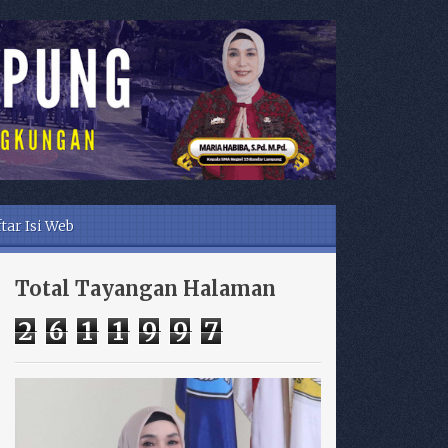
tar Isi Web
Total Tayangan Halaman
2
6
1
1
9
9
7