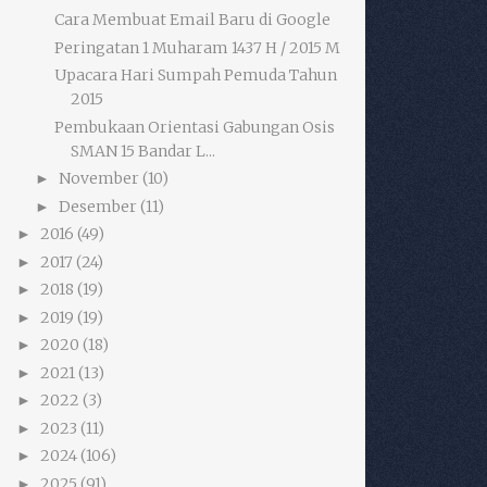
Cara Membuat Email Baru di Google
Peringatan 1 Muharam 1437 H / 2015 M
Upacara Hari Sumpah Pemuda Tahun
2015
Pembukaan Orientasi Gabungan Osis
SMAN 15 Bandar L...
November
(10)
►
Desember
(11)
►
2016
(49)
►
2017
(24)
►
2018
(19)
►
2019
(19)
►
2020
(18)
►
2021
(13)
►
2022
(3)
►
2023
(11)
►
2024
(106)
►
2025
(91)
►