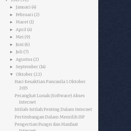
Januari
(4)
►
Februari
(2)
►
Maret
(1)
►
April
(4)
►
Mei
(9)
►
Juni
(6)
►
Juli
(7)
►
Agustus
(2)
►
September
(14)
►
Oktober
(22)
▼
Hari Kesaktian Pancasila 1 Oktober
2015
Perangkat Lunak (Software) Akses
Internet
Istilah-Istilah Penting Dalam Internet
Pertimbangan Dalam Memilih ISP
Pengertian Fungsi dan Manfaat
Internet