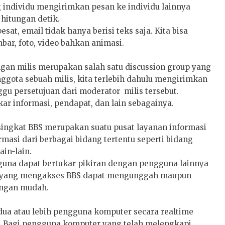
individu mengirimkan pesan ke individu lainnya
hitungan detik.
at, email tidak hanya berisi teks saja. Kita bisa
bar, foto, video bahkan animasi.
engan milis merupakan salah satu discussion group yang
nggota sebuah milis, kita terlebih dahulu mengirimkan
gu persetujuan dari moderator milis tersebut.
kar informasi, pendapat, dan lain sebagainya.
isingkat BBS merupakan suatu pusat layanan informasi
asi dari berbagai bidang tertentu seperti bidang
ain-lain.
guna dapat bertukar pikiran dengan pengguna lainnya
na yang mengakses BBS dapat mengunggah maupun
engan mudah.
ua atau lebih pengguna komputer secara realtime
. Bagi pengguna komputer yang telah melengkapi