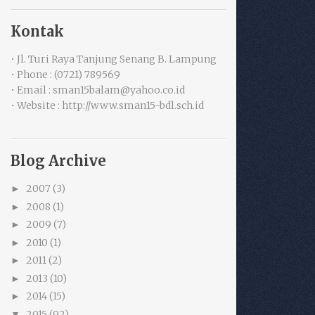
Kontak
• Jl. Turi Raya Tanjung Senang B. Lampung
• Phone : (0721) 789569
• Email : sman15balam@yahoo.co.id
• Website : http://www.sman15-bdl.sch.id
Blog Archive
2007
(3)
►
2008
(1)
►
2009
(7)
►
2010
(1)
►
2011
(2)
►
2013
(10)
►
2014
(15)
►
2015
(92)
▼