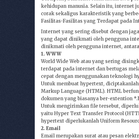
kehidupan manusia. Selain itu, internet 
corak sekaligus karakteristik yang berb
Fasilitas-Fasilitas yang Terdapat pada In
Internet yang sering disebut dengan jaga
yang dapat dinikmati oleh pengguna inter
dinikmati oleh pengguna internet, antara 
1. WWW
World Wide Web atau yang sering disi
terdapat pada internet dan bertugas me
cepat dengan menggunakan teknologi hy
Untuk membuat hypertext, diciptakanla
Markup Language (HTML). HTML berfung
dokumen yang biasanya ber-extention *.h
Untuk mengirimkan file tersebut, diperl
yaitu Hyper Text Transfer Protocol (HTT
hypertext diperlukanlah Uniform Resourc
2. Email
Email merupakan surat atau pesan elekt