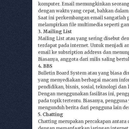
komputer. Email memungkinkan seorang 
dengan waktu yang cepat, bahkan dalam 
Saat ini perkembangan email sangatlah pes
melampirkan file multimedia seperti gam
3. Mailing List
Mailing List atau yang sering disebut d
terdapat pada internet. Untuk menjadi a
email ke subsription address dan menung
Biasanya, anggota dari milis saling bertu
4. BBS
Bulletin Board System atau yang biasa d
yang menyediakan berbagai macam inform
pendidikan, bisnis, sosial, teknologi dan l
Dengan menggunakan fasilitas ini, peng
pada topik tertentu. Biasanya, penggu
mengunduh berita dari pengguna lain d
5. Chatting
Chatting merupakan percakapan antara d
dengan memanfaatkan jaringan internet