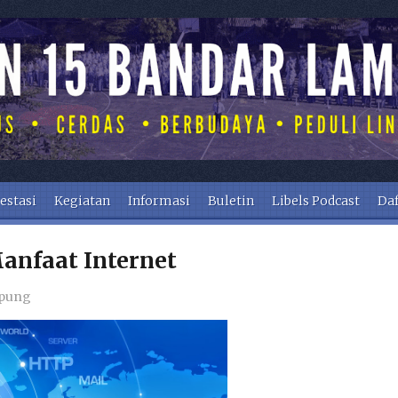
estasi
Kegiatan
Informasi
Buletin
Libels Podcast
Daf
anfaat Internet
mpung