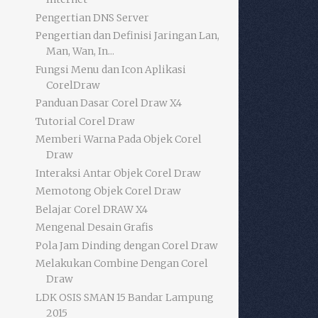
Pengertian DNS Server
Pengertian dan Definisi Jaringan Lan,
Man, Wan, In...
Fungsi Menu dan Icon Aplikasi
CorelDraw
Panduan Dasar Corel Draw X4
Tutorial Corel Draw
Memberi Warna Pada Objek Corel
Draw
Interaksi Antar Objek Corel Draw
Memotong Objek Corel Draw
Belajar Corel DRAW X4
Mengenal Desain Grafis
Pola Jam Dinding dengan Corel Draw
Melakukan Combine Dengan Corel
Draw
LDK OSIS SMAN 15 Bandar Lampung
2015