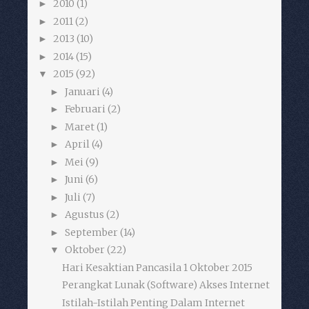
2010
(1)
►
2011
(2)
►
2013
(10)
►
2014
(15)
►
2015
(92)
▼
Januari
(4)
►
Februari
(2)
►
Maret
(1)
►
April
(4)
►
Mei
(9)
►
Juni
(6)
►
Juli
(7)
►
Agustus
(2)
►
September
(14)
►
Oktober
(22)
▼
Hari Kesaktian Pancasila 1 Oktober 2015
Perangkat Lunak (Software) Akses Internet
Istilah-Istilah Penting Dalam Internet