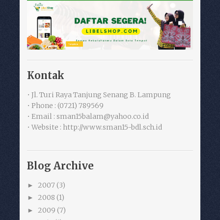
Kontak
• Jl. Turi Raya Tanjung Senang B. Lampung
• Phone : (0721) 789569
• Email : sman15balam@yahoo.co.id
• Website : http://www.sman15-bdl.sch.id
Blog Archive
2007
(3)
►
2008
(1)
►
2009
(7)
►