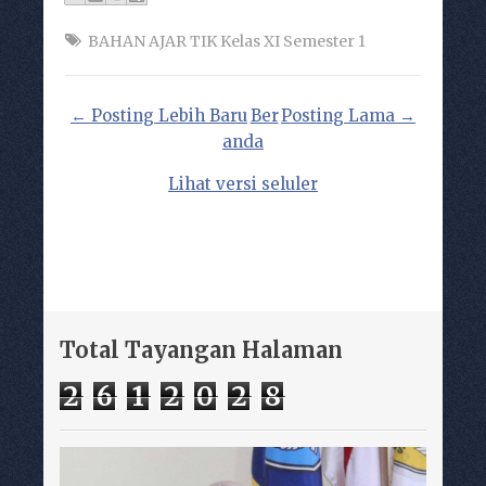
BAHAN AJAR TIK Kelas XI Semester 1
← Posting Lebih Baru
Ber
Posting Lama →
anda
Lihat versi seluler
Total Tayangan Halaman
2
6
1
2
0
2
8