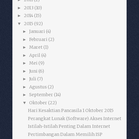
2013
(10)
►
2014
(15)
►
2015
(92)
▼
Januari
(4)
►
Februari
(2)
►
Maret
(1)
►
April
(4)
►
Mei
(9)
►
Juni
(6)
►
Juli
(7)
►
Agustus
(2)
►
September
(14)
►
Oktober
(22)
▼
Hari Kesaktian Pancasila 1 Oktober 2015
Perangkat Lunak (Software) Akses Internet
Istilah-Istilah Penting Dalam Internet
Pertimbangan Dalam Memilih ISP