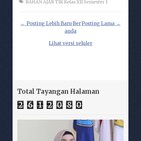
BAHAN AJAR TIK Kelas XII Semester 1
← Posting Lebih Baru
Ber
Posting Lama →
anda
Lihat versi seluler
Total Tayangan Halaman
2
6
1
2
0
8
0