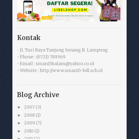
Kontak
• Jl. Turi Raya Tanjung Senang B. Lampung
• Phone : (0721) 789569
• Email : sman15balam@yahoo.co.id
• Website : http://www.sman15-bdl.sch.id
Blog Archive
2007
(3)
►
2008
(1)
►
2009
(7)
►
2010
(1)
►
2011
(2)
►