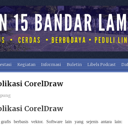
estasi
Kegiatan
Informasi
Buletin
Libels Podcast
Daf
plikasi CorelDraw
mpung
plikasi CorelDraw
rafis berbasis vektor. Software lain yang sejenis antara lain: