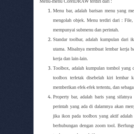
Menu-menu CorelDRAW terdiri dari :
Menu bar
, adalah barisan menu yang me
mengolah objek. Menu terdiri dari : File
mempunyai submenu dan perintah.
Standar toolbar
, adalah kumpulan dari ik
utama. Misalnya membuat lembar kerja b
kerja dan lain-lain.
Toolbox
, adalah kumpulan tombol yang d
toolbox terletak disebelah kiri lembar 
memberikan efek-efek tertentu, dan sebaga
Property bar
, adalah baris yang sifatny
perintah yang ada di dalamnya akan meny
jika ikon pada toolbox yang aktif adala
berhubungan dengan zoom tool. Berfungs