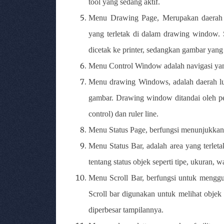
tool yang sedang aktif.
Menu Drawing Page,
Merupakan daerah
yang terletak di dalam drawing window. 
dicetak ke printer, sedangkan gambar yang m
Menu Control Window adalah navigasi ya
Menu drawing Windows,
adalah daerah 
gambar. Drawing window ditandai oleh peng
control) dan ruler line.
Menu Status Page, berfungsi menunjukka
Menu Status Bar, adalah
area yang terlet
tentang status objek seperti tipe, ukuran, wa
Menu Scroll Bar, berfungsi untuk menggul
Scroll bar digunakan untuk melihat objek 
diperbesar tampilannya.