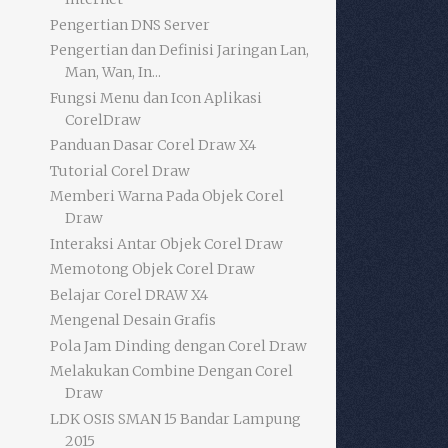
Pengertian DNS Server
Pengertian dan Definisi Jaringan Lan,
Man, Wan, In...
Fungsi Menu dan Icon Aplikasi
CorelDraw
Panduan Dasar Corel Draw X4
Tutorial Corel Draw
Memberi Warna Pada Objek Corel
Draw
Interaksi Antar Objek Corel Draw
Memotong Objek Corel Draw
Belajar Corel DRAW X4
Mengenal Desain Grafis
Pola Jam Dinding dengan Corel Draw
Melakukan Combine Dengan Corel
Draw
LDK OSIS SMAN 15 Bandar Lampung
2015