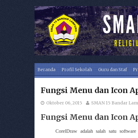
Skip to content
Beranda
Profil Sekolah
Guru dan Staf
Pr
Fungsi Menu dan Icon A
Oktober 06, 2015
SMAN 15 Bandar La
Fungsi Menu dan Icon A
CorelDraw adalah salah satu software g