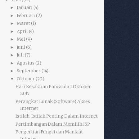
Januari
(4)
►
Februari
(2)
►
Maret
(1)
►
April
(4)
►
Mei
(9)
►
Juni
(6)
►
Juli
(7)
►
Agustus
(2)
►
September
(14)
►
Oktober
(22)
▼
Hari Kesaktian Pancasila 1 Oktober
2015
Perangkat Lunak (Software) Akses
Internet
Istilah-Istilah Penting Dalam Internet
Pertimbangan Dalam Memilih ISP
Pengertian Fungsi dan Manfaat
Internet