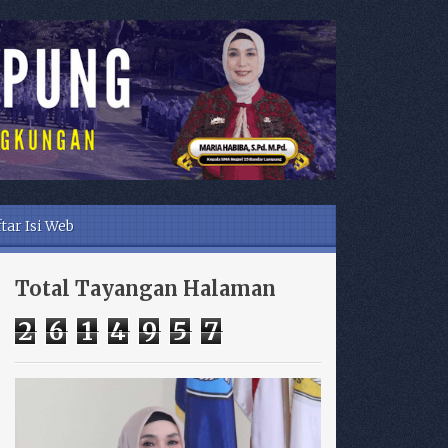
tar Isi Web
Total Tayangan Halaman
2
6
1
4
9
5
7