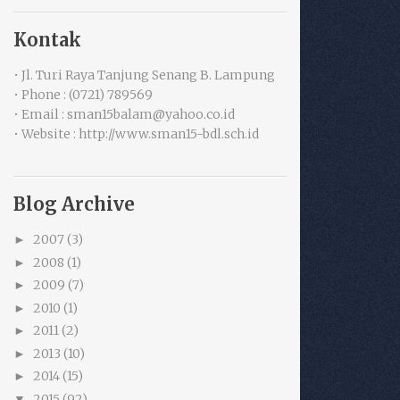
Kontak
• Jl. Turi Raya Tanjung Senang B. Lampung
• Phone : (0721) 789569
• Email : sman15balam@yahoo.co.id
• Website : http://www.sman15-bdl.sch.id
Blog Archive
2007
(3)
►
2008
(1)
►
2009
(7)
►
2010
(1)
►
2011
(2)
►
2013
(10)
►
2014
(15)
►
2015
(92)
▼