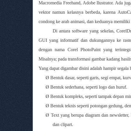
Macromedia Freehand, Adobe Ilustrator. Ada ju
vektor namun kelasnya berbeda, karena AutoCa
condong ke arah animasi, dan keduanya memilik
Di antara software yang sekelas, Corel
GUI yang informatif dan dukungannya ke raster
dengan nama Corel PhotoPaint yang terintegr
Misalnya; pada transformasi gambar kadang hasiln
Yang dapat digambar disini adalah hampir segala h
Ø
Bentuk dasar, seperti garis, segi empat, kur
Ø
Bentuk sederhana, seperti logo dan huruf.
Ø
Bentuk kompleks, seperti tampak depan mi
Ø
Bentuk teknis seperti potongan gedung, den
Ø
Text yang berupa diagram dan newsletter, 
dan clipart.