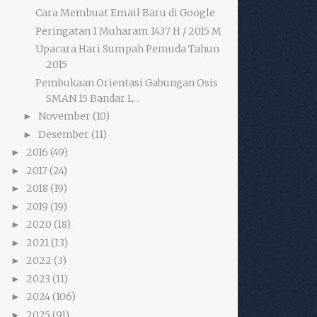
Cara Membuat Email Baru di Google
Peringatan 1 Muharam 1437 H / 2015 M
Upacara Hari Sumpah Pemuda Tahun
2015
Pembukaan Orientasi Gabungan Osis
SMAN 15 Bandar L...
November
(10)
►
Desember
(11)
►
2016
(49)
►
2017
(24)
►
2018
(19)
►
2019
(19)
►
2020
(18)
►
2021
(13)
►
2022
(3)
►
2023
(11)
►
2024
(106)
►
2025
(91)
►