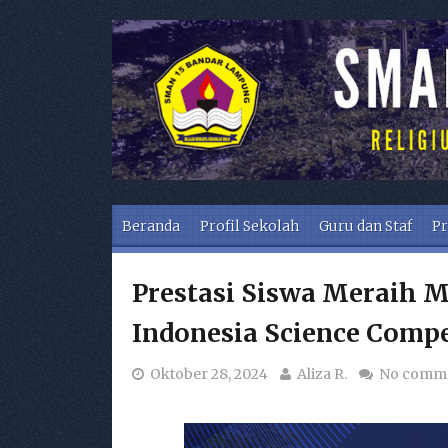
Skip to content
Beranda
Profil Sekolah
Guru dan Staf
Pr
Prestasi Siswa Meraih M
Indonesia Science Comp
Oktober 28, 2024
Aliza R.
No comm