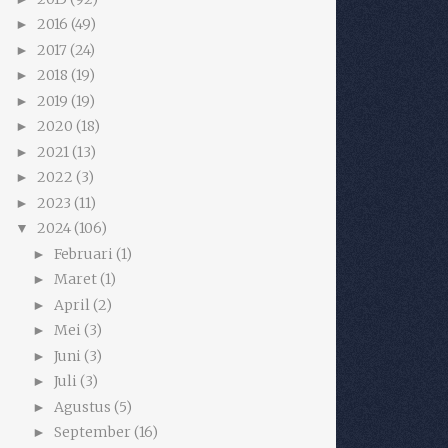
2016
(49)
►
2017
(24)
►
2018
(19)
►
2019
(19)
►
2020
(18)
►
2021
(13)
►
2022
(3)
►
2023
(11)
►
2024
(106)
▼
Februari
(1)
►
Maret
(1)
►
April
(2)
►
Mei
(3)
►
Juni
(3)
►
Juli
(3)
►
Agustus
(5)
►
September
(16)
►