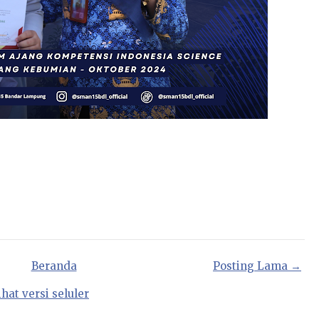
Beranda
Posting Lama →
ihat versi seluler