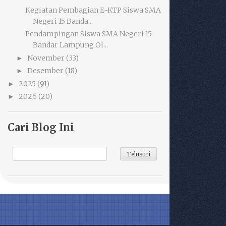
Kegiatan Pembagian E-KTP Siswa SMA
Negeri 15 Banda...
Pendampingan Siswa SMA Negeri 15
Bandar Lampung Ol...
November
(33)
►
Desember
(18)
►
2025
(91)
►
2026
(20)
►
Cari Blog Ini