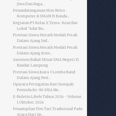
Jiwa Dan Raga...
Penandatanganan Mou Retro
Komputer & SMAN 15 Banda...
Kegiatan P5 Kelas X Tema : Kearifan
Lokal "Adat Bu...
Prestasi Siswa Meraih Medali Perak
Dalam Ajang Ind...
Prestasi Siswa Meraih Medali Perak
Dalam Ajang Kom...
Asesmen Bakat Minat SMA Negeri 15
Bandar Lampung
Prestasi Siswa Juara 3 Lomba Band
Dalam Ajang Fest...
Upacara Peringatan Hari Sumpah
Pemuda Ke-96 SMA Ne...
E-Buletin Libels Tahun 2024 - Volume
1 Oktober 2024
Penampilan Tim Tari Tradisional Pada
Acara Hari Ge...