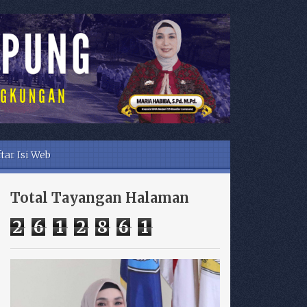
tar Isi Web
Total Tayangan Halaman
2
6
1
2
8
6
1