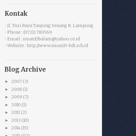
Kontak
• Jl. Turi Raya Tanjung Senang B. Lampung
• Phone : (0721) 789569
• Email : sman15balam@yahoo.co.id
• Website : http://www.sman15-bdl.sch.id
Blog Archive
2007
(3)
►
2008
(1)
►
2009
(7)
►
2010
(1)
►
2011
(2)
►
2013
(10)
►
2014
(15)
►
2015
(92)
►