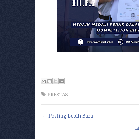
PRESTASI
← Posting Lebih Baru
L