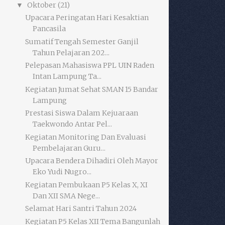
Oktober
(21)
▼
Upacara Peringatan Hari Kesaktian
Pancasila
Sumatif Tengah Semester Ganjil
Tahun Pelajaran 202...
Pelepasan Mahasiswa PPL UIN Raden
Intan Lampung Ta...
Kegiatan Jumat Sehat SMAN 15 Bandar
Lampung
Prestasi Siswa Dalam Kejuaraan
Taekwondo Antar Pel...
Kegiatan Monitoring Dan Evaluasi
Pembelajaran Guru...
Upacara Bendera Dihadiri Oleh Mayor
Eko Yudi Nugro...
Kegiatan Pembukaan P5 Kelas X, XI
Dan XII SMA Nege...
Selamat Hari Santri Tahun 2024
Kegiatan P5 Kelas XII Tema Bangunlah