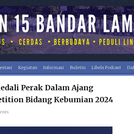
estasi
Kegiatan
Informasi
Buletin
Libels Podcast
Daf
edali Perak Dalam Ajang
etition Bidang Kebumian 2024
ents