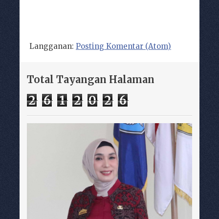
Langganan:
Posting Komentar (Atom)
Total Tayangan Halaman
2
6
1
2
0
2
6