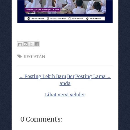
KEGIATAN
← Posting Lebih Baru
Ber
Posting Lama →
anda
Lihat versi seluler
0 Comments: