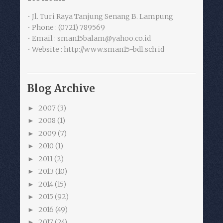
• Jl. Turi Raya Tanjung Senang B. Lampung
• Phone : (0721) 789569
• Email : sman15balam@yahoo.co.id
• Website : http://www.sman15-bdl.sch.id
Blog Archive
2007
(3)
►
2008
(1)
►
2009
(7)
►
2010
(1)
►
2011
(2)
►
2013
(10)
►
2014
(15)
►
2015
(92)
►
2016
(49)
►
2017
(24)
►