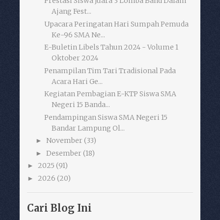
Prestasi Siswa Juara 3 Lomba Band Dalam
Ajang Fest...
Upacara Peringatan Hari Sumpah Pemuda
Ke-96 SMA Ne...
E-Buletin Libels Tahun 2024 - Volume 1
Oktober 2024
Penampilan Tim Tari Tradisional Pada
Acara Hari Ge...
Kegiatan Pembagian E-KTP Siswa SMA
Negeri 15 Banda...
Pendampingan Siswa SMA Negeri 15
Bandar Lampung Ol...
November
(33)
►
Desember
(18)
►
2025
(91)
►
2026
(20)
►
Cari Blog Ini