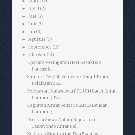
Maret
(1)
►
April
(2)
►
Mei
(3)
►
Juni
(3)
►
Juli
(3)
►
Agustus
(5)
►
September
(16)
►
Oktober
(21)
▼
Upacara Peringatan Hari Kesaktian
Pancasila
Sumatif Tengah Semester Ganjil Tahun
Pelajaran 202...
Pelepasan Mahasiswa PPL UIN Raden Intan
Lampung Ta...
Kegiatan Jumat Sehat SMAN 15 Bandar
Lampung
Prestasi Siswa Dalam Kejuaraan
Taekwondo Antar Pel...
Kegiatan Monitoring Dan Evaluasi