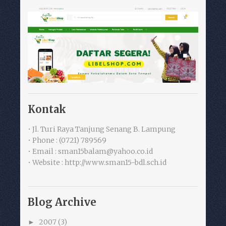
Kontak
• Jl. Turi Raya Tanjung Senang B. Lampung
• Phone : (0721) 789569
• Email : sman15balam@yahoo.co.id
• Website : http://www.sman15-bdl.sch.id
Blog Archive
2007
(3)
►