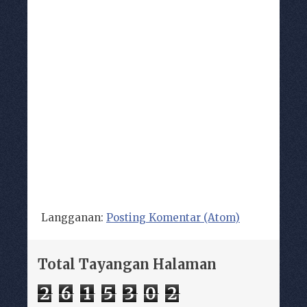
Langganan:
Posting Komentar (Atom)
Total Tayangan Halaman
2
6
1
5
3
0
2