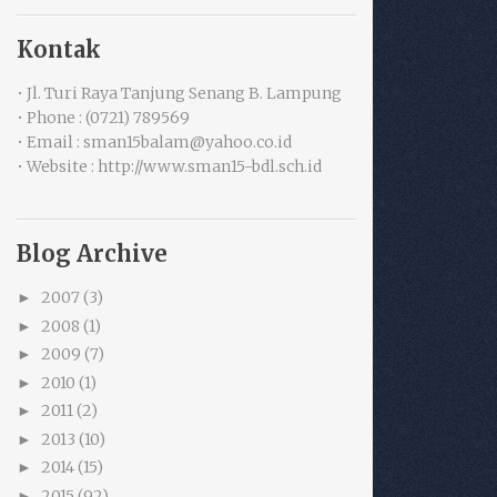
Kontak
• Jl. Turi Raya Tanjung Senang B. Lampung
• Phone : (0721) 789569
• Email : sman15balam@yahoo.co.id
• Website : http://www.sman15-bdl.sch.id
Blog Archive
2007
(3)
►
2008
(1)
►
2009
(7)
►
2010
(1)
►
2011
(2)
►
2013
(10)
►
2014
(15)
►
2015
(92)
►