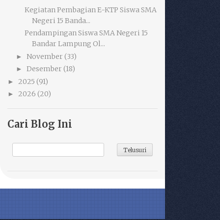
Kegiatan Pembagian E-KTP Siswa SMA
Negeri 15 Banda...
Pendampingan Siswa SMA Negeri 15
Bandar Lampung Ol...
November
(33)
►
Desember
(18)
►
2025
(91)
►
2026
(20)
►
Cari Blog Ini