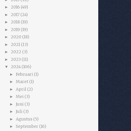
2016
(49)
►
2017
(24)
►
2018
(19)
►
2019
(19)
►
2020
(18)
►
2021
(13)
►
2022
(3)
►
2023
(11)
►
2024
(106)
▼
Februari
(1)
►
Maret
(1)
►
April
(2)
►
Mei
(3)
►
Juni
(3)
►
Juli
(3)
►
Agustus
(5)
►
September
(16)
►