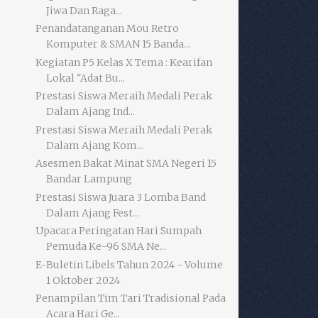
Jiwa Dan Raga...
Penandatanganan Mou Retro
Komputer & SMAN 15 Banda...
Kegiatan P5 Kelas X Tema : Kearifan
Lokal "Adat Bu...
Prestasi Siswa Meraih Medali Perak
Dalam Ajang Ind...
Prestasi Siswa Meraih Medali Perak
Dalam Ajang Kom...
Asesmen Bakat Minat SMA Negeri 15
Bandar Lampung
Prestasi Siswa Juara 3 Lomba Band
Dalam Ajang Fest...
Upacara Peringatan Hari Sumpah
Pemuda Ke-96 SMA Ne...
E-Buletin Libels Tahun 2024 - Volume
1 Oktober 2024
Penampilan Tim Tari Tradisional Pada
Acara Hari Ge...