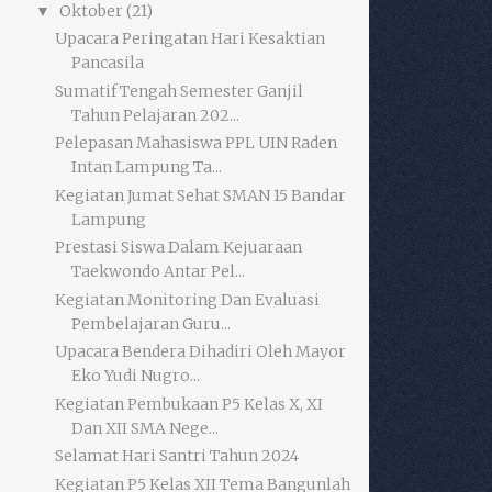
Oktober
(21)
▼
Upacara Peringatan Hari Kesaktian
Pancasila
Sumatif Tengah Semester Ganjil
Tahun Pelajaran 202...
Pelepasan Mahasiswa PPL UIN Raden
Intan Lampung Ta...
Kegiatan Jumat Sehat SMAN 15 Bandar
Lampung
Prestasi Siswa Dalam Kejuaraan
Taekwondo Antar Pel...
Kegiatan Monitoring Dan Evaluasi
Pembelajaran Guru...
Upacara Bendera Dihadiri Oleh Mayor
Eko Yudi Nugro...
Kegiatan Pembukaan P5 Kelas X, XI
Dan XII SMA Nege...
Selamat Hari Santri Tahun 2024
Kegiatan P5 Kelas XII Tema Bangunlah