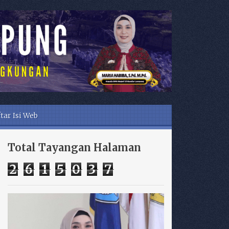
tar Isi Web
Total Tayangan Halaman
2
6
1
5
0
3
7