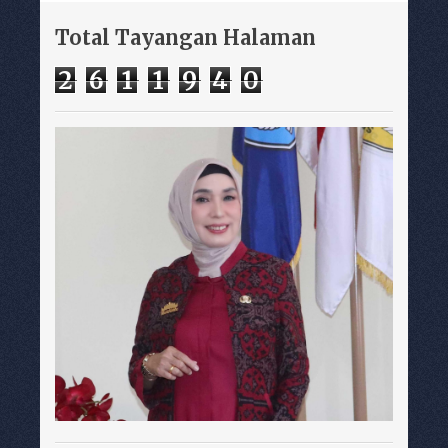
Total Tayangan Halaman
2
6
1
1
9
4
0