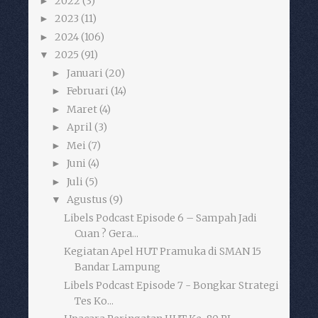
2022
(3)
►
2023
(11)
►
2024
(106)
►
2025
(91)
▼
Januari
(20)
►
Februari
(14)
►
Maret
(4)
►
April
(3)
►
Mei
(7)
►
Juni
(4)
►
Juli
(5)
►
Agustus
(9)
▼
Libels Podcast Episode 6 – Sampah Jadi
Cuan ? Gera...
Kegiatan Apel HUT Pramuka di SMAN 15
Bandar Lampung
Libels Podcast Episode 7 - Bongkar Strategi
Tes Ko...