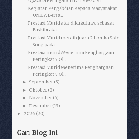
Upacara Peringatan HUT Ke-80 RI
Kegiatan Pengabdian Kepada Masyarakat
UNILA Bersa...
Prestasi Murid atas dikukuhnya sebagai
Paskibraka ...
Prestasi Murid meraih Juara 2 Lomba Solo
Song pada...
Prestasi murid Menerima Penghargaan
Peringkat 7 Ol...
Prestasi Murid Menerima Penghargaan
Peringkat 8 Ol...
September
(5)
►
Oktober
(2)
►
November
(5)
►
Desember
(13)
►
2026
(20)
►
Cari Blog Ini