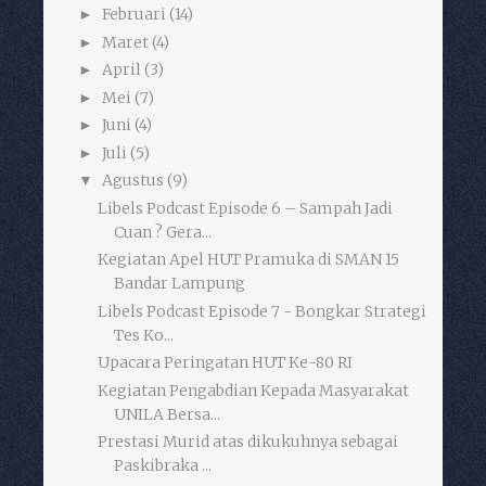
Februari
(14)
►
Maret
(4)
►
April
(3)
►
Mei
(7)
►
Juni
(4)
►
Juli
(5)
►
Agustus
(9)
▼
Libels Podcast Episode 6 – Sampah Jadi
Cuan ? Gera...
Kegiatan Apel HUT Pramuka di SMAN 15
Bandar Lampung
Libels Podcast Episode 7 - Bongkar Strategi
Tes Ko...
Upacara Peringatan HUT Ke-80 RI
Kegiatan Pengabdian Kepada Masyarakat
UNILA Bersa...
Prestasi Murid atas dikukuhnya sebagai
Paskibraka ...