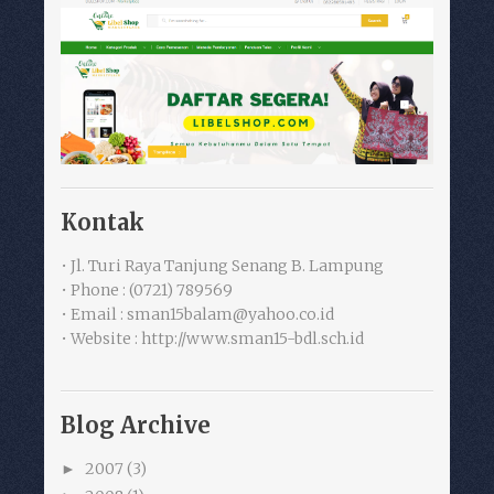
Kontak
• Jl. Turi Raya Tanjung Senang B. Lampung
• Phone : (0721) 789569
• Email : sman15balam@yahoo.co.id
• Website : http://www.sman15-bdl.sch.id
Blog Archive
2007
(3)
►