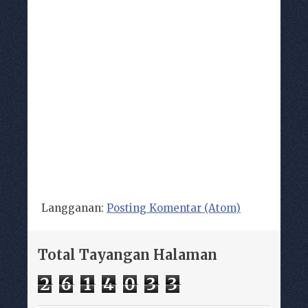
Langganan:
Posting Komentar (Atom)
Total Tayangan Halaman
2
6
1
4
0
3
3