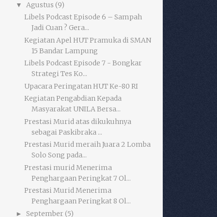
Agustus
(9)
▼
Libels Podcast Episode 6 – Sampah
Jadi Cuan ? Gera...
Kegiatan Apel HUT Pramuka di SMAN
15 Bandar Lampung
Libels Podcast Episode 7 - Bongkar
Strategi Tes Ko...
Upacara Peringatan HUT Ke-80 RI
Kegiatan Pengabdian Kepada
Masyarakat UNILA Bersa...
Prestasi Murid atas dikukuhnya
sebagai Paskibraka ...
Prestasi Murid meraih Juara 2 Lomba
Solo Song pada...
Prestasi murid Menerima
Penghargaan Peringkat 7 Ol...
Prestasi Murid Menerima
Penghargaan Peringkat 8 Ol...
September
(5)
►