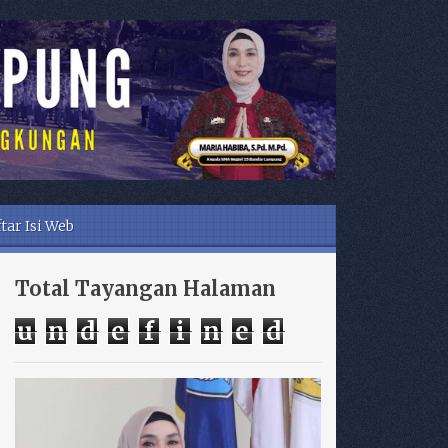
tar Isi Web
Total Tayangan Halaman
u
n
d
e
f
i
n
e
d