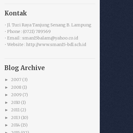
Kontak
• Jl. Turi Raya Tanjung Senang B. Lampung
• Phone : (0721) 789569
• Email : sman15balam@yahoo.co.id
• Website : http://www.sman15-bdl.sch.id
Blog Archive
2007
(3)
►
2008
(1)
►
2009
(7)
►
2010
(1)
►
2011
(2)
►
2013
(10)
►
2014
(15)
►
2015
(92)
►