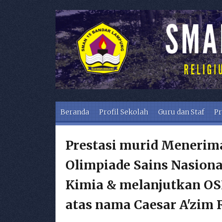
Skip to content
Beranda
Profil Sekolah
Guru dan Staf
Pr
Prestasi murid Menerim
Olimpiade Sains Nasion
Kimia & melanjutkan OSN
atas nama Caesar A'zim R