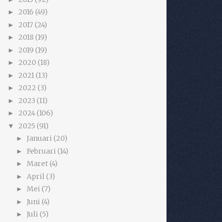
2016
(49)
►
2017
(24)
►
2018
(19)
►
2019
(19)
►
2020
(18)
►
2021
(13)
►
2022
(3)
►
2023
(11)
►
2024
(106)
►
2025
(91)
▼
Januari
(20)
►
Februari
(14)
►
Maret
(4)
►
April
(3)
►
Mei
(7)
►
Juni
(4)
►
Juli
(5)
►