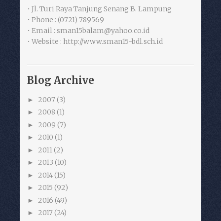
• Jl. Turi Raya Tanjung Senang B. Lampung
• Phone : (0721) 789569
• Email : sman15balam@yahoo.co.id
• Website : http://www.sman15-bdl.sch.id
Blog Archive
2007
(3)
►
2008
(1)
►
2009
(7)
►
2010
(1)
►
2011
(2)
►
2013
(10)
►
2014
(15)
►
2015
(92)
►
2016
(49)
►
2017
(24)
►