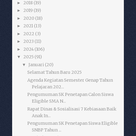
2018
(19)
►
2019
(19)
►
2020
(18)
►
2021
(13)
►
2022
(3)
►
2023
(11)
►
2024
(106)
►
2025
(91)
▼
Januari
(20)
▼
Selamat Tahun Baru 2025
Agenda Kegiatan Semester Genap Tahun
Pelajaran 202...
Pengumuman SK Penetapan Calon Siswa
Eligible SMA N...
Rapat Dinas & Sosialisasi 7 Kebiasaan Baik
Anak In...
Pengumuman SK Penetapan Siswa Eligible
SNBP Tahun ...