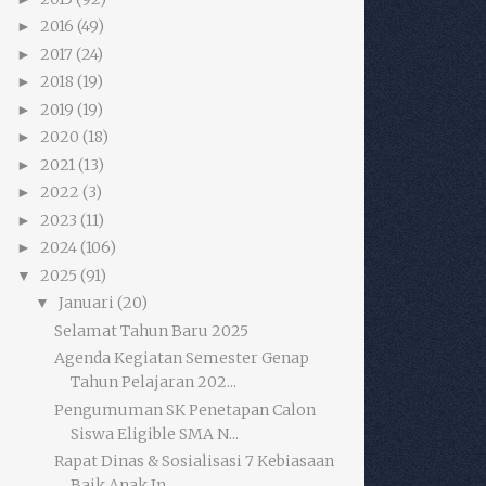
2016
(49)
►
2017
(24)
►
2018
(19)
►
2019
(19)
►
2020
(18)
►
2021
(13)
►
2022
(3)
►
2023
(11)
►
2024
(106)
►
2025
(91)
▼
Januari
(20)
▼
Selamat Tahun Baru 2025
Agenda Kegiatan Semester Genap
Tahun Pelajaran 202...
Pengumuman SK Penetapan Calon
Siswa Eligible SMA N...
Rapat Dinas & Sosialisasi 7 Kebiasaan
Baik Anak In...