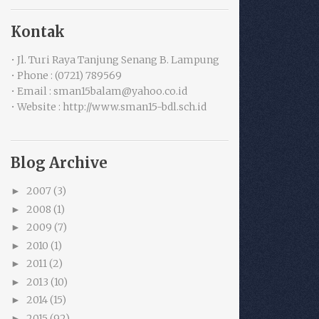
Kontak
• Jl. Turi Raya Tanjung Senang B. Lampung
• Phone : (0721) 789569
• Email : sman15balam@yahoo.co.id
• Website : http://www.sman15-bdl.sch.id
Blog Archive
2007
(3)
►
2008
(1)
►
2009
(7)
►
2010
(1)
►
2011
(2)
►
2013
(10)
►
2014
(15)
►
2015
(92)
►