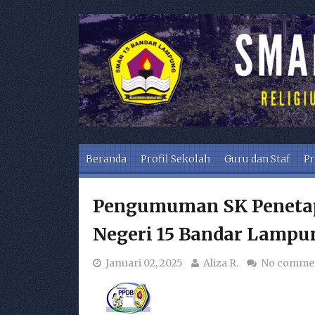
Skip to content
Beranda
Profil Sekolah
Guru dan Staf
Pr
Pengumuman SK Penetap
Negeri 15 Bandar Lampun
Januari 02, 2025
Aliza R.
No comme