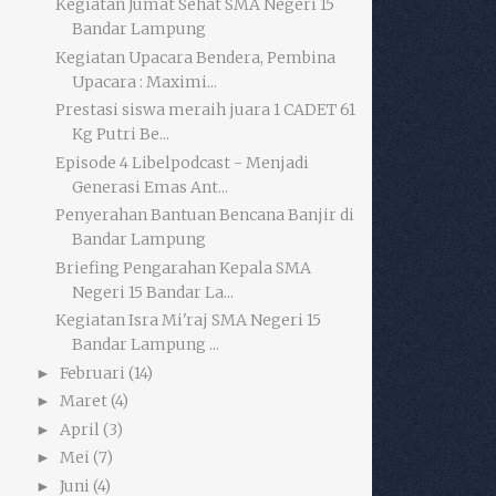
Kegiatan Jumat Sehat SMA Negeri 15
Bandar Lampung
Kegiatan Upacara Bendera, Pembina
Upacara : Maximi...
Prestasi siswa meraih juara 1 CADET 61
Kg Putri Be...
Episode 4 Libelpodcast - Menjadi
Generasi Emas Ant...
Penyerahan Bantuan Bencana Banjir di
Bandar Lampung
Briefing Pengarahan Kepala SMA
Negeri 15 Bandar La...
Kegiatan Isra Mi'raj SMA Negeri 15
Bandar Lampung ...
Februari
(14)
►
Maret
(4)
►
April
(3)
►
Mei
(7)
►
Juni
(4)
►