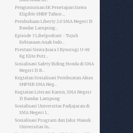
Pengumuman SK Penetapan Siswa
Eligible SNBP Tahun ...
Pembukaan Liberty 2.0 SMA Negeri 15
Bandar Lampung...
Episode 3 Libelpodcast - Tujuh
Kebiasaan Anak Indo...
Prestasi Siswa Juara 1 Kyourugi U-49
Kg Elite Putr...
Sosialisasi Safety Riding Honda di SMA
Negeri 15 B...
Kegiatan Sosialisasi Pembuatan Akun
SNPMB SMA Neg...
Kegiatan Literasi Kamis, SMA Negeri
15 Bandar Lampung
Sosialisasi Universitas Padjajaran di
SMA Negeri 1...
Sosialisasi Program dan Jalur Masuk
Universitas In...