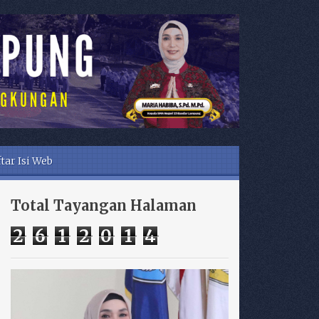
tar Isi Web
Total Tayangan Halaman
2
6
1
2
0
1
4