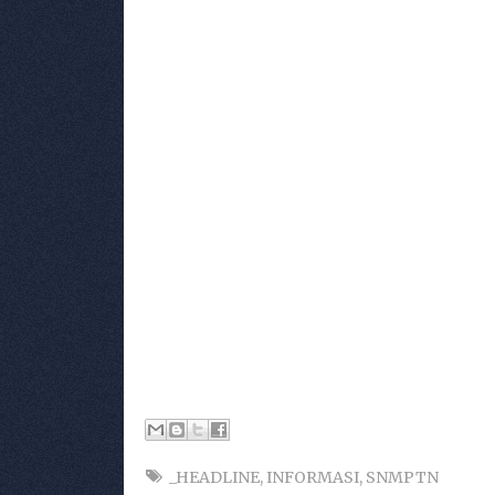
_HEADLINE
,
INFORMASI
,
SNMPTN