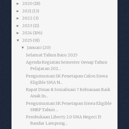
2020
(18)
►
2021
(13)
►
2022
(3)
►
2023
(11)
►
2024
(106)
►
2025
(91)
▼
Januari
(20)
▼
Selamat Tahun Baru 2025
Agenda Kegiatan Semester Genap Tahun
Pelajaran 202...
Pengumuman SK Penetapan Calon Siswa
Eligible SMA N...
Rapat Dinas & Sosialisasi 7 Kebiasaan Baik
Anak In...
Pengumuman SK Penetapan Siswa Eligible
SNBP Tahun ...
Pembukaan Liberty 2.0 SMA Negeri 15
Bandar Lampung...