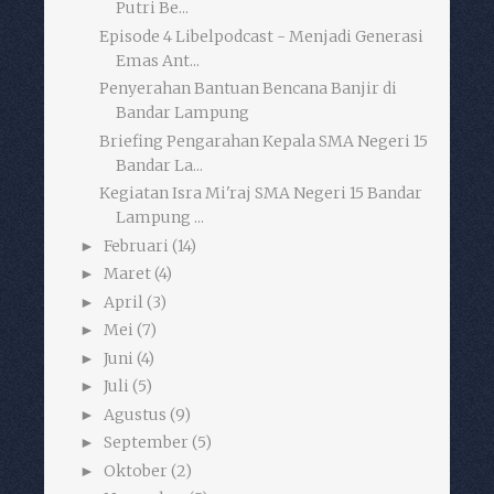
Putri Be...
Episode 4 Libelpodcast - Menjadi Generasi
Emas Ant...
Penyerahan Bantuan Bencana Banjir di
Bandar Lampung
Briefing Pengarahan Kepala SMA Negeri 15
Bandar La...
Kegiatan Isra Mi'raj SMA Negeri 15 Bandar
Lampung ...
Februari
(14)
►
Maret
(4)
►
April
(3)
►
Mei
(7)
►
Juni
(4)
►
Juli
(5)
►
Agustus
(9)
►
September
(5)
►
Oktober
(2)
►