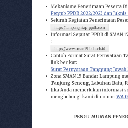
Mekanisme Penerimaan Peserta Didi
Pergub PPDB 2022/2023 dan Juknis
Seluruh Kegiatan Penerimaan Pesert
https://lampung.siap-ppdb.com
Informasi Seputar PPDB di SMAN 15
:
https://www.sman15-bdl.sch.id
Contoh Format Surat Pernyataan T
link berikut:
Surat Pernyataan Tanggung Jawab
Zona SMAN 15 Bandar Lampung mel
Tanjung Seneng, Labuhan Ratu, R
Jika Anda memerlukan informasi s
menghubungi kami di nomor:
WA 0
PENGUMUMAN PENERIM