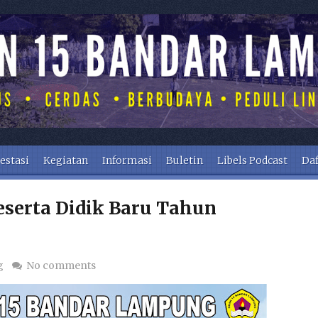
estasi
Kegiatan
Informasi
Buletin
Libels Podcast
Daf
eserta Didik Baru Tahun
g
No comments