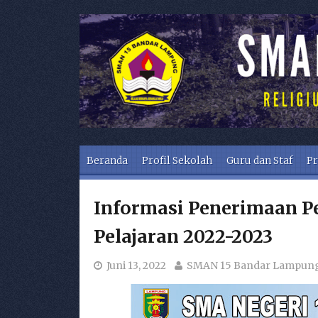
Skip to content
Beranda
Profil Sekolah
Guru dan Staf
Pr
Informasi Penerimaan P
Pelajaran 2022-2023
Juni 13, 2022
SMAN 15 Bandar Lampun