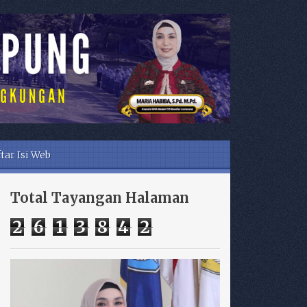
tar Isi Web
Total Tayangan Halaman
2
6
1
3
8
4
2