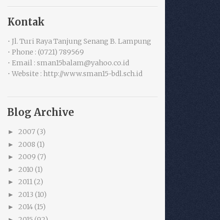
Kontak
• Jl. Turi Raya Tanjung Senang B. Lampung
• Phone : (0721) 789569
• Email : sman15balam@yahoo.co.id
• Website : http://www.sman15-bdl.sch.id
Blog Archive
2007
(3)
►
2008
(1)
►
2009
(7)
►
2010
(1)
►
2011
(2)
►
2013
(10)
►
2014
(15)
►
2015
(92)
►