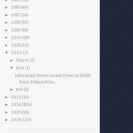
2016
(49)
►
2017
(24)
►
2018
(19)
►
2019
(19)
►
2020
(18)
►
2021
(13)
►
2022
(3)
▼
Maret
(1)
►
Juni
(1)
▼
Informasi Penerimaan Peserta Didik
Baru Tahun Pela...
Juli
(1)
►
2023
(11)
►
2024
(106)
►
2025
(91)
►
2026
(20)
►