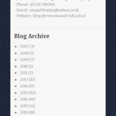
• Phone : (0721) 789569
• Email : sman15balam@yahoo.co.id
• Website : http://www.sman15-bdl.sch.id
Blog Archive
2007
(3)
►
2008
(1)
►
2009
(7)
►
2010
(1)
►
2011
(2)
►
2013
(10)
►
2014
(15)
►
2015
(92)
►
2016
(49)
►
2017
(24)
►
2018
(19)
►