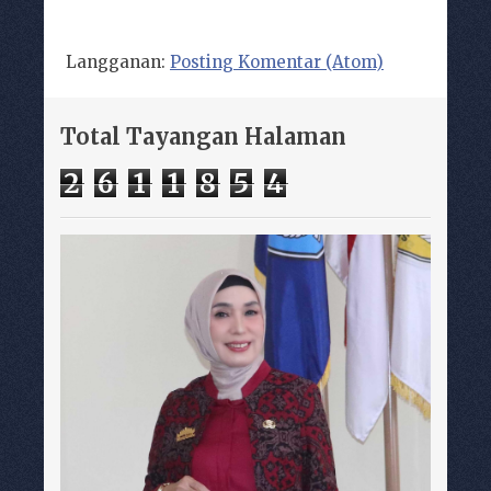
Langganan:
Posting Komentar (Atom)
Total Tayangan Halaman
2
6
1
1
8
5
4