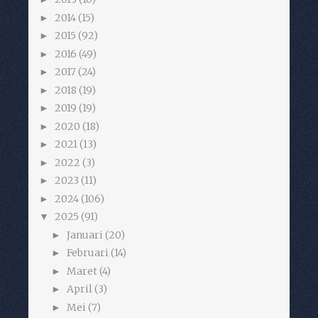
2014
(15)
►
2015
(92)
►
2016
(49)
►
2017
(24)
►
2018
(19)
►
2019
(19)
►
2020
(18)
►
2021
(13)
►
2022
(3)
►
2023
(11)
►
2024
(106)
►
2025
(91)
▼
Januari
(20)
►
Februari
(14)
►
Maret
(4)
►
April
(3)
►
Mei
(7)
►