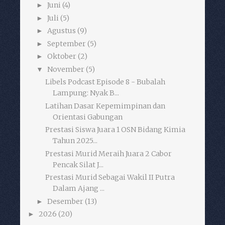
Juni
(4)
►
Juli
(5)
►
Agustus
(9)
►
September
(5)
►
Oktober
(2)
►
November
(5)
▼
Libels Podcast Episode 8 - Bubalah
Lampung: Nyak B...
Latihan Dasar Kepemimpinan dan
Orientasi Gabungan
Prestasi Siswa Juara 1 OSN Bidang Kimia
Tahun 2025...
Prestasi Murid Meraih Juara 2 Cabor
Pencak Silat J...
Prestasi Murid Sebagai Wakil II Putra
Dalam Ajang ...
Desember
(13)
►
2026
(20)
►