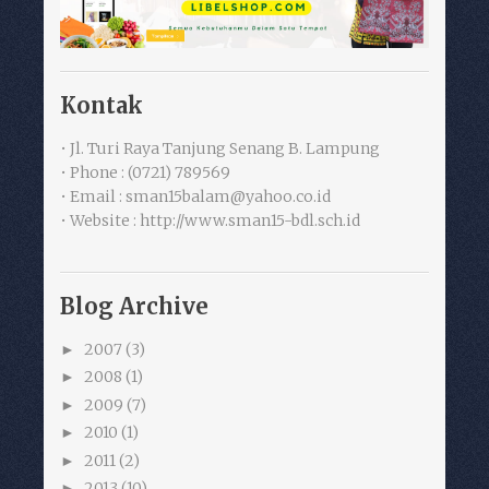
Kontak
• Jl. Turi Raya Tanjung Senang B. Lampung
• Phone : (0721) 789569
• Email : sman15balam@yahoo.co.id
• Website : http://www.sman15-bdl.sch.id
Blog Archive
2007
(3)
►
2008
(1)
►
2009
(7)
►
2010
(1)
►
2011
(2)
►
2013
(10)
►