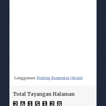
Langganan:
Posting Komentar (Atom)
Total Tayangan Halaman
2
6
1
5
1
2
8