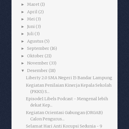
Maret
(1)
►
April
(2)
►
Mei
(3)
►
Juni
(3)
►
Juli
(3)
►
Agustus
(5)
►
September
(16)
►
Oktober
(21)
►
November
(33)
►
Desember
(18)
▼
Liberty 2.0 SMA Negeri 15 Bandar Lampung
Kegiatan Penilaian Kinerja Kepala Sekolah
(PKKS) S...
Episode1 Libels Podcast - Mengenal lebih
dekat Kep...
Kegiatan Orientasi Gabungan (ORGAB)
Calon Pengurus...
Selamat Hari Anti Korupsi Sedunia - 9