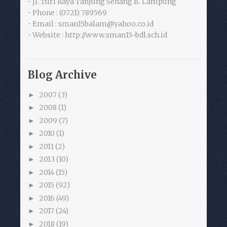
• Jl. Turi Raya Tanjung Senang B. Lampung
• Phone : (0721) 789569
• Email : sman15balam@yahoo.co.id
• Website : http://www.sman15-bdl.sch.id
Blog Archive
2007
(3)
►
2008
(1)
►
2009
(7)
►
2010
(1)
►
2011
(2)
►
2013
(10)
►
2014
(15)
►
2015
(92)
►
2016
(49)
►
2017
(24)
►
2018
(19)
►