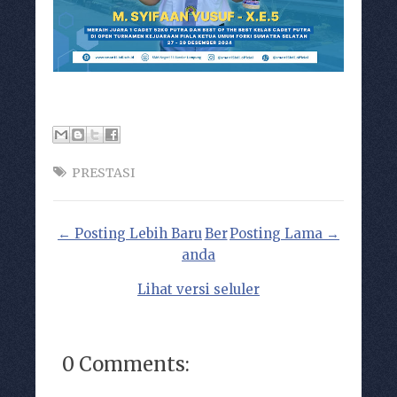
PRESTASI
← Posting Lebih Baru
Ber
Posting Lama →
anda
Lihat versi seluler
0 Comments: