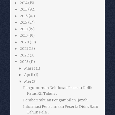
2014
(15)
►
2015
(92)
►
2016
(49)
►
2017
(24)
►
2018
(19)
►
2019
(19)
►
2020
(18)
►
2021
(13)
►
2022
(3)
►
2023
(11)
▼
Maret
(1)
►
April
(1)
►
Mei
(3)
▼
Pengumuman Kelulusan Peserta Didik
Kelas XII Tahun...
Pemberitahuan Pengambilan Ijazah
Informasi Penerimaan Peserta Didik Baru
Tahun Pela...