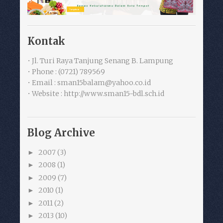
Kontak
• Jl. Turi Raya Tanjung Senang B. Lampung
• Phone : (0721) 789569
• Email : sman15balam@yahoo.co.id
• Website : http://www.sman15-bdl.sch.id
Blog Archive
2007
(3)
►
2008
(1)
►
2009
(7)
►
2010
(1)
►
2011
(2)
►
2013
(10)
►