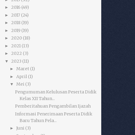
2016
(49)
►
2017
(24)
►
2018
(19)
►
2019
(19)
►
2020
(18)
►
2021
(13)
►
2022
(3)
►
2023
(11)
▼
Maret
(1)
►
April
(1)
►
Mei
(3)
▼
Pengumuman Kelulusan Peserta Didik
Kelas XII Tahun...
Pemberitahuan Pengambilan Ijazah
Informasi Penerimaan Peserta Didik
Baru Tahun Pela...
Juni
(3)
►