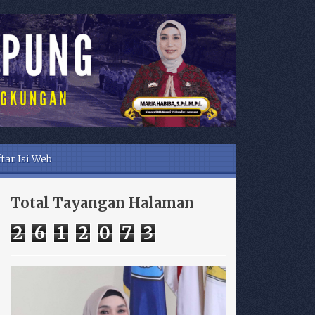
tar Isi Web
Total Tayangan Halaman
2
6
1
2
0
7
3