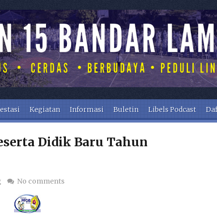
estasi
Kegiatan
Informasi
Buletin
Libels Podcast
Daf
eserta Didik Baru Tahun
g
No comments