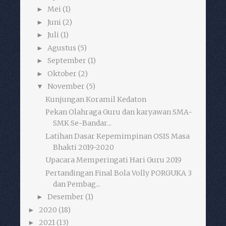
Mei
(1)
►
Juni
(2)
►
Juli
(1)
►
Agustus
(5)
►
September
(1)
►
Oktober
(2)
►
November
(5)
▼
Kunjungan Koramil Kedaton
Pekan Olahraga Guru dan karyawan SMA-
SMK Se-Bandar...
Latihan Dasar Kepemimpinan OSIS Masa
Bhakti 2019-2020
Upacara Memperingati Hari Guru 2019
Pertandingan Final Bola Volly PORGUKA 3
dan Pembag...
Desember
(1)
►
2020
(18)
►
2021
(13)
►