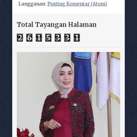
Langganan:
Posting Komentar (Atom)
Total Tayangan Halaman
2
6
1
5
3
3
1