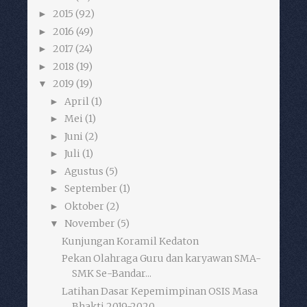
2015
(92)
►
2016
(49)
►
2017
(24)
►
2018
(19)
►
2019
(19)
▼
April
(1)
►
Mei
(1)
►
Juni
(2)
►
Juli
(1)
►
Agustus
(5)
►
September
(1)
►
Oktober
(2)
►
November
(5)
▼
Kunjungan Koramil Kedaton
Pekan Olahraga Guru dan karyawan SMA-
SMK Se-Bandar...
Latihan Dasar Kepemimpinan OSIS Masa
Bhakti 2019-2020