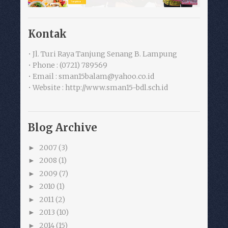
Kontak
• Jl. Turi Raya Tanjung Senang B. Lampung
• Phone : (0721) 789569
• Email : sman15balam@yahoo.co.id
• Website : http://www.sman15-bdl.sch.id
Blog Archive
2007
(3)
►
2008
(1)
►
2009
(7)
►
2010
(1)
►
2011
(2)
►
2013
(10)
►
2014
(15)
►