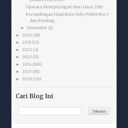
Upacara Memperingati Hari Guru 2019
Pertandingan Final Bola Volly PORGUKA 3
dan Pembag...
Desember
(1)
►
2020
(18)
►
2021
(13)
►
2022
(3)
►
2023
(11)
►
2024
(106)
►
2025
(91)
►
2026
(20)
►
Cari Blog Ini