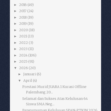
2016
(49)
►
2017
(24)
►
2018
(19)
►
2019
(19)
►
2020
(18)
►
2021
(13)
►
2022
(3)
►
2023
(11)
►
2024
(106)
►
2025
(91)
►
2026
(20)
▼
Januari
(6)
►
April
(4)
▼
Prestasi Murid JUARA 1 Kurasi Offline
Palembang 20...
Selamat dan Sukses Atas Kelulusan 64
Siswa SMA Neg...
Pengumuman Kelulusan SPAN-PTKIN 2026