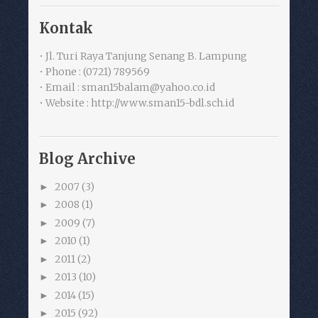
Kontak
• Jl. Turi Raya Tanjung Senang B. Lampung
• Phone : (0721) 789569
• Email : sman15balam@yahoo.co.id
• Website : http://www.sman15-bdl.sch.id
Blog Archive
2007
(3)
►
2008
(1)
►
2009
(7)
►
2010
(1)
►
2011
(2)
►
2013
(10)
►
2014
(15)
►
2015
(92)
►