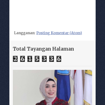
Langganan:
Posting Komentar (Atom)
Total Tayangan Halaman
2
6
1
5
3
3
6