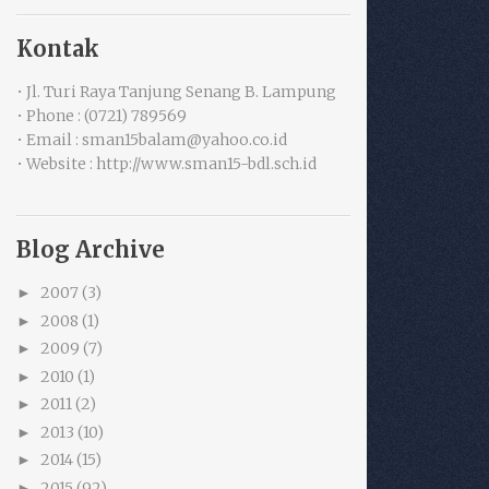
Kontak
• Jl. Turi Raya Tanjung Senang B. Lampung
• Phone : (0721) 789569
• Email : sman15balam@yahoo.co.id
• Website : http://www.sman15-bdl.sch.id
Blog Archive
2007
(3)
►
2008
(1)
►
2009
(7)
►
2010
(1)
►
2011
(2)
►
2013
(10)
►
2014
(15)
►
2015
(92)
►