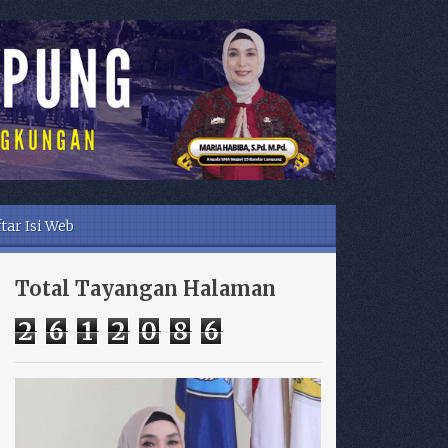
tar Isi Web
Total Tayangan Halaman
2
6
1
2
0
8
6