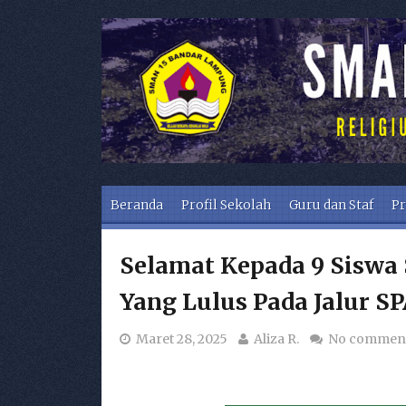
Skip to content
Beranda
Profil Sekolah
Guru dan Staf
Pr
Selamat Kepada 9 Siswa
Yang Lulus Pada Jalur S
Maret 28, 2025
Aliza R.
No commen