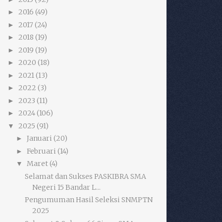
2016
(49)
►
2017
(24)
►
2018
(19)
►
2019
(19)
►
2020
(18)
►
2021
(13)
►
2022
(3)
►
2023
(11)
►
2024
(106)
►
2025
(91)
▼
Januari
(20)
►
Februari
(14)
►
Maret
(4)
▼
Selamat dan Sukses PASKIBRA SMA
Negeri 15 Bandar L...
Pengumuman Hasil Seleksi SNMPTN
2025