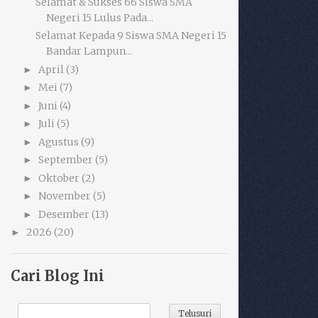
Selamat & Sukses 66 Siswa SMA
Negeri 15 Lulus Pada...
Selamat Kepada 9 Siswa SMA Negeri 15
Bandar Lampun...
April
(3)
►
Mei
(7)
►
Juni
(4)
►
Juli
(5)
►
Agustus
(9)
►
September
(5)
►
Oktober
(2)
►
November
(5)
►
Desember
(13)
►
2026
(20)
►
Cari Blog Ini