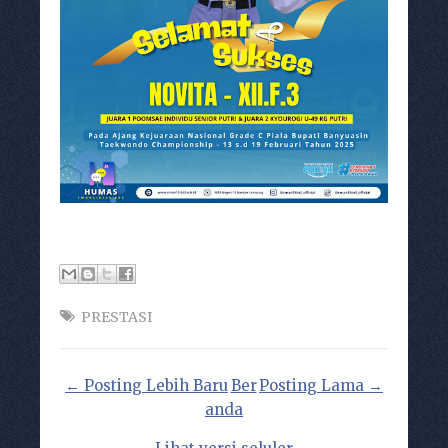
PRESTASI
← Posting Lebih Baru
Ber
Posting Lama →
anda