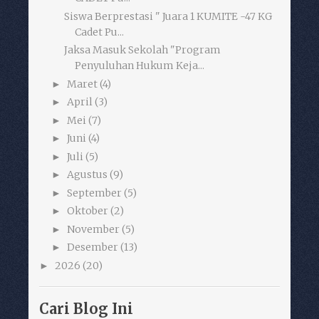
Siswa Berprestasi " Juara 1 KUMITE -47 KG
Cadet Pu...
Jaksa Masuk Sekolah "Program
Penyuluhan Hukum Keja...
Maret
(4)
►
April
(3)
►
Mei
(7)
►
Juni
(4)
►
Juli
(5)
►
Agustus
(9)
►
September
(5)
►
Oktober
(2)
►
November
(5)
►
Desember
(13)
►
2026
(20)
►
Cari Blog Ini