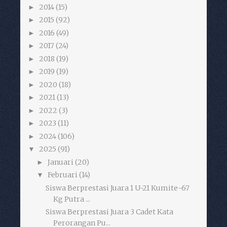
2014
(15)
►
2015
(92)
►
2016
(49)
►
2017
(24)
►
2018
(19)
►
2019
(19)
►
2020
(18)
►
2021
(13)
►
2022
(3)
►
2023
(11)
►
2024
(106)
►
2025
(91)
▼
Januari
(20)
►
Februari
(14)
▼
Siswa Berprestasi Juara 1 U-21 Kumite-67
Kg Putra ...
Siswa Berprestasi Juara 3 Cadet Kata
Perorangan Pu...