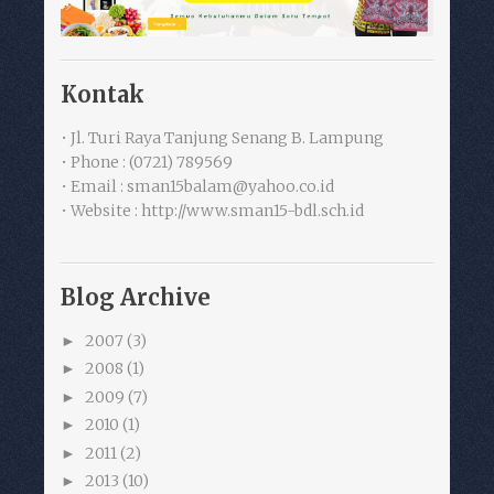
Kontak
• Jl. Turi Raya Tanjung Senang B. Lampung
• Phone : (0721) 789569
• Email : sman15balam@yahoo.co.id
• Website : http://www.sman15-bdl.sch.id
Blog Archive
2007
(3)
►
2008
(1)
►
2009
(7)
►
2010
(1)
►
2011
(2)
►
2013
(10)
►