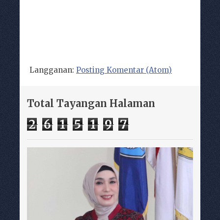
Langganan:
Posting Komentar (Atom)
Total Tayangan Halaman
2
6
1
5
1
9
7