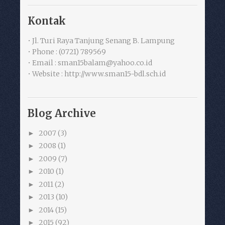
Kontak
• Jl. Turi Raya Tanjung Senang B. Lampung
• Phone : (0721) 789569
• Email : sman15balam@yahoo.co.id
• Website : http://www.sman15-bdl.sch.id
Blog Archive
2007
(3)
►
2008
(1)
►
2009
(7)
►
2010
(1)
►
2011
(2)
►
2013
(10)
►
2014
(15)
►
2015
(92)
►