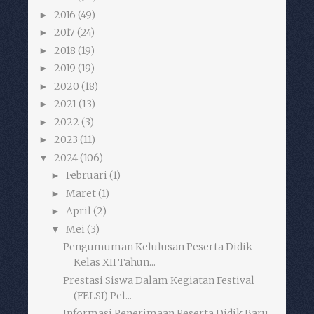
2016
(49)
►
2017
(24)
►
2018
(19)
►
2019
(19)
►
2020
(18)
►
2021
(13)
►
2022
(3)
►
2023
(11)
►
2024
(106)
▼
Februari
(1)
►
Maret
(1)
►
April
(2)
►
Mei
(3)
▼
Pengumuman Kelulusan Peserta Didik
Kelas XII Tahun...
Prestasi Siswa Dalam Kegiatan Festival
(FELSI) Pel...
Informasi Penerimaan Peserta Didik Baru