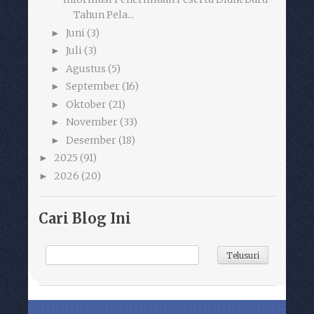
Tahun Pela...
Juni
(3)
►
Juli
(3)
►
Agustus
(5)
►
September
(16)
►
Oktober
(21)
►
November
(33)
►
Desember
(18)
►
2025
(91)
►
2026
(20)
►
Cari Blog Ini