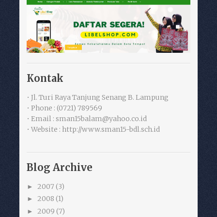
Kontak
• Jl. Turi Raya Tanjung Senang B. Lampung
• Phone : (0721) 789569
• Email : sman15balam@yahoo.co.id
• Website : http://www.sman15-bdl.sch.id
Blog Archive
2007
(3)
►
2008
(1)
►
2009
(7)
►